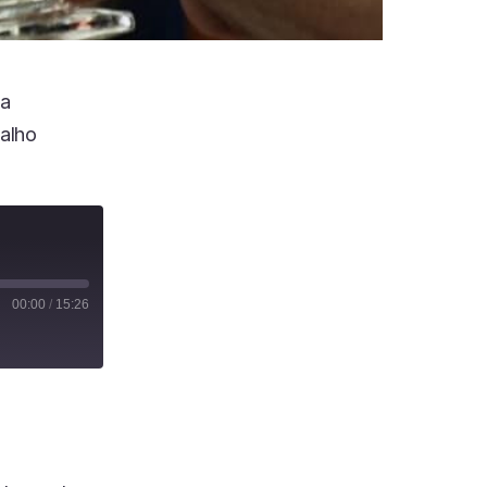
a
balho
00:00
/
15:26