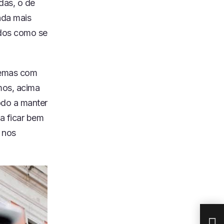
das, o de
nda mais
odos como se
blemas com
mos, acima
modo a manter
 a ficar bem
 nos
EPI
NEG