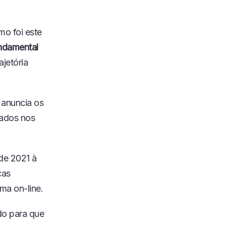
mo foi este
undamental
ajetória
 anuncia os
nados nos
 de 2021 à
cas
ma on-line.
do para que