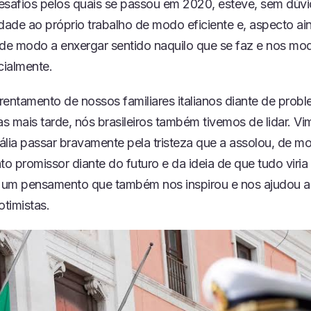
esafios pelos quais se passou em 2020, esteve, sem dúvi
R
idade ao próprio trabalho de modo eficiente e, aspecto ai
E
P
 de modo a enxergar sentido naquilo que se faz e nos m
I
cialmente.
S
Ó
D
rentamento de nossos familiares italianos diante de pro
I
s mais tarde, nós brasileiros também tivemos de lidar. Vi
O
tália passar bravamente pela tristeza que a assolou, de 
 promissor diante do futuro e da ideia de que tudo viria
um pensamento que também nos inspirou e nos ajudou a
timistas.