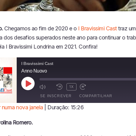
.
Chegamos ao fim de 2020 e o
I Bravissimi Cast
traz um
va dos desafios superados neste ano para continuar o tra
la I Bravissimi Londrina em 2021. Confira!
I Bravissimi Cast
Anno Nuovo
R
1X
E
SE INSCREVER
COMPARTILHAR
P
R
 numa nova janela
|
Duração: 15:26
O
I
D
olina Romero.
U
Z
I