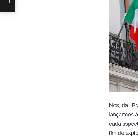
Nós, da I Br
lançarmos à
cada aspect
fim de expl