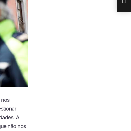
e nos
stionar
dades. A
 que não nos