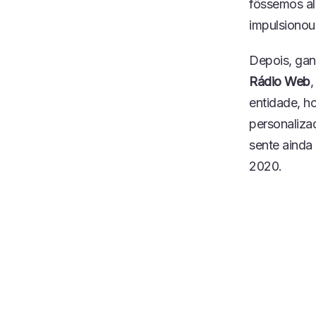
fôssemos al
impulsionou
Depois, gan
Rádio Web
,
entidade, h
personalizad
sente ainda
2020.