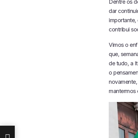
Dentre os d
INCORPO
RAR
dar continu
importante,
contribui so
Vimos o enf
que, semana
de tudo, a I
o pensamento
novamente, 
mantermos o