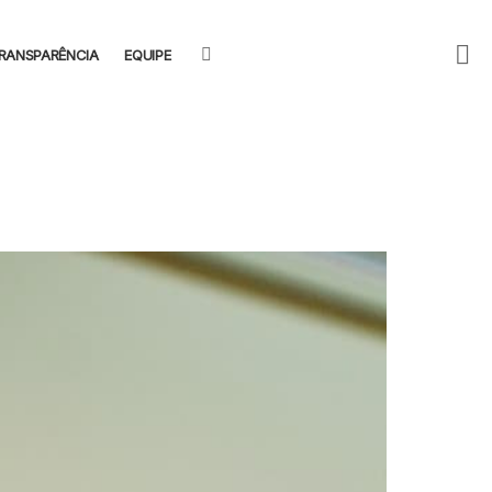
F
SEARCH
RANSPARÊNCIA
EQUIPE
U