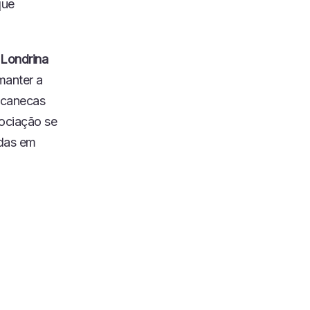
que
 Londrina
 manter a
 canecas
sociação se
adas em