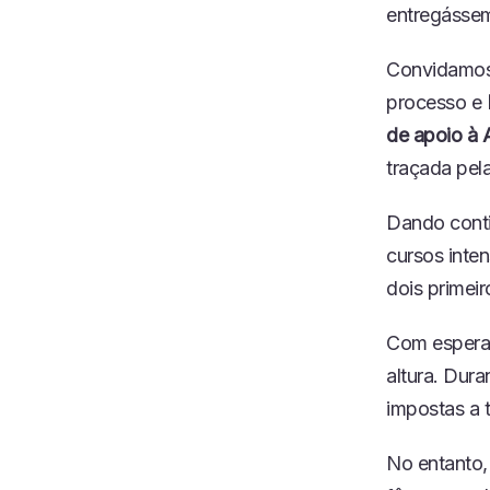
entregássem
Convidamo
processo e
de apoio à 
traçada pel
Dando contin
cursos inte
dois primei
Com esperan
altura. Dura
impostas a 
No entanto,