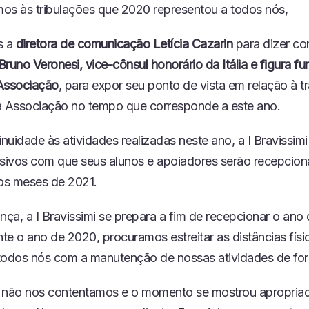
os às tribulações que 2020 representou a todos nós,
s a
diretora de comunicação Letícia Cazarin
para dizer co
Bruno Veronesi, vice-cônsul honorário da Itália e figura f
Associação
, para expor seu ponto de vista em relação à tr
a Associação no tempo que corresponde a este ano.
uidade às atividades realizadas neste ano, a I Bravissimi
nsivos com que seus alunos e apoiadores serão recepcio
ros meses de 2021.
ça, a I Bravissimi se prepara a fim de recepcionar o ano
nte o ano de 2020, procuramos estreitar as distâncias físi
todos nós com a manutenção de nossas atividades de for
 não nos contentamos e o momento se mostrou apropria