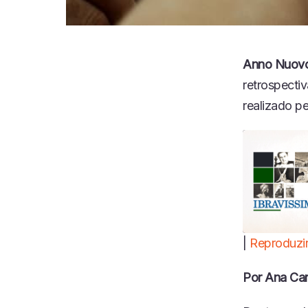
Anno Nuovo
retrospecti
realizado pe
|
Reproduzir
COMPART
LHAR
Por Ana Car
FEED RSS
LINK