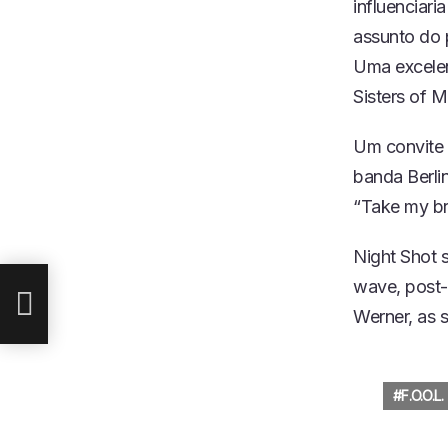
influenciar
assunto do 
Uma excelen
Sisters of 
Um convite 
banda Berli
“Take my br
LMA
Night Shot 
wave, post-
Werner, as 
F.O.O.L.