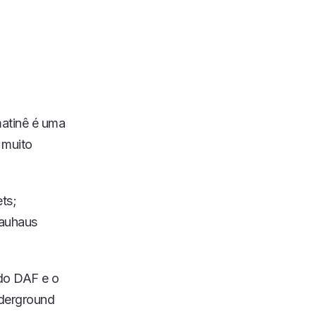
matinê é uma
 muito
ts;
Bauhaus
do DAF e o
nderground