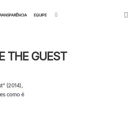
F
SEARCH
RANSPARÊNCIA
EQUIPE
U
ME THE GUEST
t” (2014),
des como é