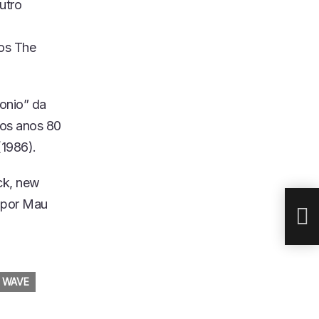
utro
dos The
onio” da
os anos 80
(1986).
O M
ck, new
o por Mau
 WAVE