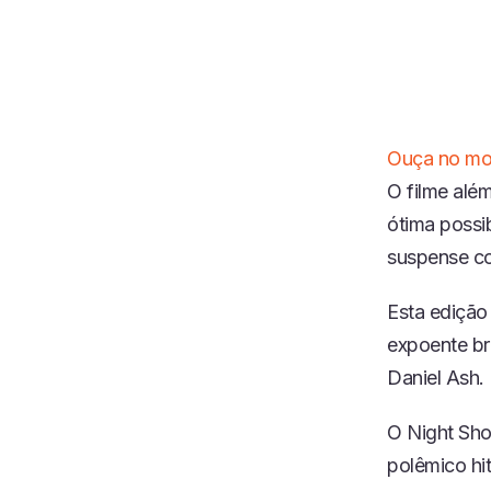
Ouça no mo
O filme alé
ótima possi
suspense co
Esta edição
expoente br
Daniel Ash.
O Night Sho
polêmico hi