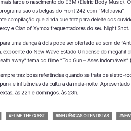
ia mais tarde o nascimento do EBM (Eletric Body Music). O
programa são os belgas do Front 242 com “Moldavia”.
te compilação que ainda que traz para deleite dos ouvi
Mercy e Clan of Xymox frequentadores do seu Night Shot.
para uma dança à dois pode ser ofertado ao som de “Ant
n, expoente do New Wave Estado Unidense do megahit d
eath away” tema do filme “Top Gun – Ases Indomáveis” 
sempre traz boas referências quando se trata de eletro-ro
punk e influências da cultura da meia-noite. Apresentad
sextas, às 22h e domingos, às 23h.
FILME THE GUEST
INFLUÊNCIAS OITENTISTAS
NEW