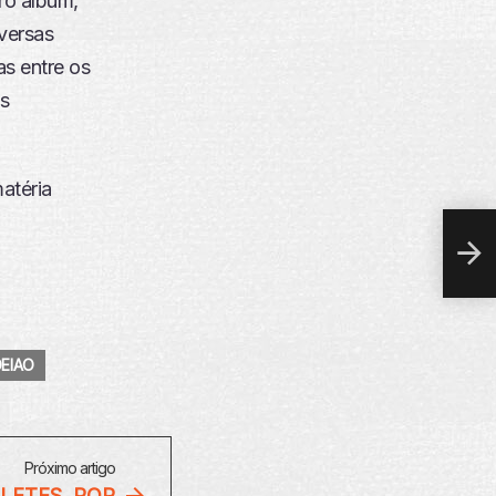
ro álbum,
versas
as entre os
s
MÚS
atéria
GR
EIAO
Próximo artigo
LETES, POR