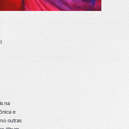
o
is na
ônica e
omo outras