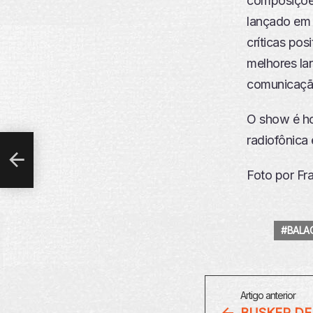
composições
lançado em 
críticas pos
melhores la
comunicação
FÃS
O show é ho
radiofônica
Foto por Fr
BALA
Veja
Artigo anterior
Mais
BUSKER DE