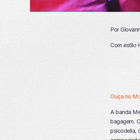
Por Giovanni
Com estilo 
Ouça no Mo
A banda Men
bagagem. Co
psicodelia,