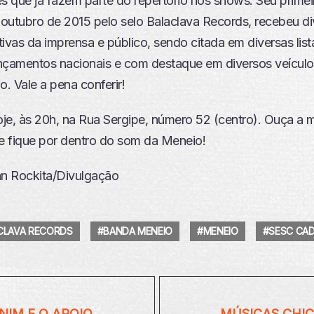
 que já fazem parte do repertório nos shows. Seu primei
outubro de 2015 pelo selo Balaclava Records, recebeu di
itivas da imprensa e público, sendo citada em diversas list
nçamentos nacionais e com destaque em diversos veículo
. Vale a pena conferir!
je, às 20h, na Rua Sergipe, número 52 (centro). Ouça a m
 e fique por dentro do som da Meneio!
an Rockita/Divulgação
CLAVA RECORDS
BANDA MENEIO
MENEIO
SESC CAD
NIM E O APOIO
MÚSICAS CHIC