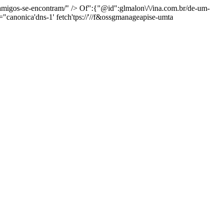
-amigos-se-encontram/" />
Of":{"@id":glmalon\/\/ina.com.br/de-um-
="canonica'dns-1' fetch'tps://'//f&ossgmanageapise-umta