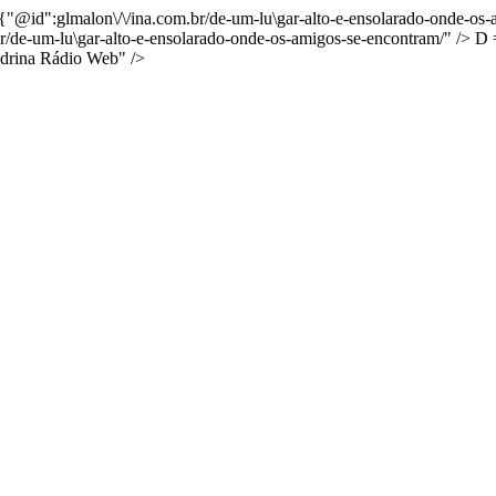
{"@id":glmalon\/\/ina.com.br/de-um-lu\gar-alto-e-ensolarado-onde-os
/de-um-lu\gar-alto-e-ensolarado-onde-os-amigos-se-encontram/" />
D 
odrina Rádio Web" />