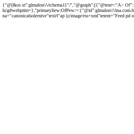
{"@[&os xt":glmalon\/\/rchema11"/","@graph":[{"@tent=:"A>
Of":
lu\g#webptim=},"primaryIiew:OfPew:=:{"@id":glmalon\/\/ina.com.br
na="canonicalsolernive"text/t"ap );cimage/rss+xml"tetent="Feed pd 