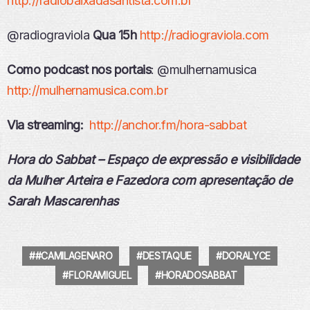
http://radiobaixadasantista.com.br
@radiograviola
Qua 15h
http://radiograviola.com
Como podcast nos portais
: @mulhernamusica
http://mulhernamusica.com.br
Via streaming:
http://anchor.fm/hora-sabbat
Hora do Sabbat – Espaço de expressão e visibilidade
da Mulher Arteira e Fazedora com apresentação de
Sarah Mascarenhas
#CAMILAGENARO
DESTAQUE
DORALYCE
FLORAMIGUEL
HORADOSABBAT