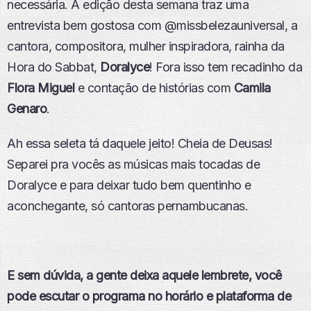
necessária.
A edição desta semana traz uma
P
entrevista bem gostosa com @missbelezauniversal, a
I
S
cantora, compositora, mulher inspiradora, rainha da
Ó
Hora do Sabbat,
Doralyce
!
Fora isso tem recadinho da
D
I
Flora Miguel
e contação de histórias com
Camila
O
Genaro
.
Ah essa seleta tá daquele jeito! Cheia de Deusas!
Separei pra vocês as músicas mais tocadas de
Doralyce e para deixar tudo bem quentinho e
aconchegante, só cantoras pernambucanas.
E sem dúvida, a gente deixa aquele lembrete, você
pode escutar o programa no horário e plataforma de