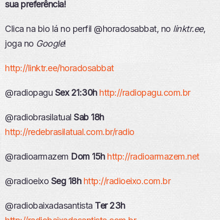
sua preferência!
Clica na bio lá no perfil @horadosabbat, no
linktr.ee
,
joga no
Google
!
http://linktr.ee/horadosabbat
@radiopagu
Sex 21:30h
http://radiopagu.com.br
@radiobrasilatual
Sab 18h
http://redebrasilatual.com.br/radio
@radioarmazem
Dom 15h
http://radioarmazem.net
@radioeixo
Seg 18h
http://radioeixo.com.br
@radiobaixadasantista
Ter 23h