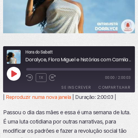
Hora do Sabatt
Doralyce, Flora Miguel e histórias com Camila Genaro
R
1X
00:00
/
2:00:03
E
SE INSCREVER
COMPARTILHAR
P
R
|
Reproduzir numa nova janela
|
Duração: 2:00:03
|
O
COMPART
ILHAR
D
FEED RSS
Passou o dia das mães e essa é uma semana de luta.
U
LINK
Z
É uma luta cotidiana por outras narrativas, para
I
INCORPO
modificar os padrões e fazer a revolução social tão
R
RAR
E