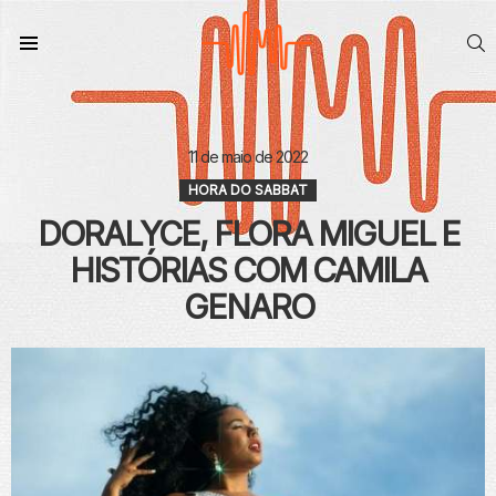
S
Menu
11 de maio de 2022
HORA DO SABBAT
DORALYCE, FLORA MIGUEL E
HISTÓRIAS COM CAMILA
GENARO