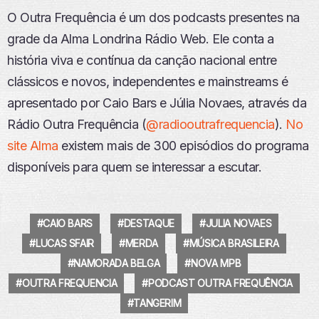
O Outra Frequência é um dos podcasts presentes na
grade da Alma Londrina Rádio Web. Ele conta a
história viva e contínua da canção nacional entre
clássicos e novos, independentes e mainstreams é
apresentado por Caio Bars e Júlia Novaes, através da
Rádio Outra Frequência (
@radiooutrafrequencia
).
No
site Alma
existem mais de 300 episódios do programa
disponíveis para quem se interessar a escutar.
CAIO BARS
DESTAQUE
JULIA NOVAES
LUCAS SFAIR
MERDA
MÚSICA BRASILEIRA
NAMORADA BELGA
NOVA MPB
OUTRA FREQUENCIA
PODCAST OUTRA FREQUÊNCIA
TANGERIM