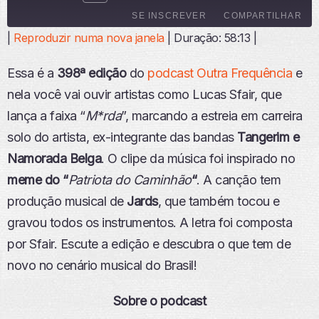
E
SE INSCREVER
COMPARTILHAR
P
R
|
Reproduzir numa nova janela
|
Duração: 58:13
|
O
COMPARTI
D
LHAR
FEED RSS
Essa é a
398ª edição
do
podcast Outra Frequência
e
U
LINK
Z
nela você vai ouvir artistas como Lucas Sfair, que
I
INCORPO
lança a faixa “
M*rda
”, marcando a estreia em carreira
R
RAR
E
solo do artista, ex-integrante das bandas
Tangerim e
P
Namorada Belga
. O clipe da música foi inspirado no
I
S
meme do “
Patriota do Caminhão
“
. A canção tem
Ó
produção musical de
Jards
, que também tocou e
D
I
gravou todos os instrumentos. A letra foi composta
O
por Sfair. Escute a edição e descubra o que tem de
novo no cenário musical do Brasil!
Sobre o podcast