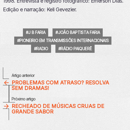
1998. Entrevista e registro fotográfico: Emerson Dias.
Edição e narração: Keli Gevezier.
J B FARIA
JOÃO BAPTISTA FARIA
PIONEIRIO EM TRANSMISSÕES INTERNACIONAIS
RADIO
RÁDIO PAIQUERÊ
Veja
Artigo anterior
Mais
PROBLEMAS COM ATRASO? RESOLVA
SEM DRAMAS!
Próximo artigo
RECHEADO DE MÚSICAS CRUAS DE
GRANDE SABOR