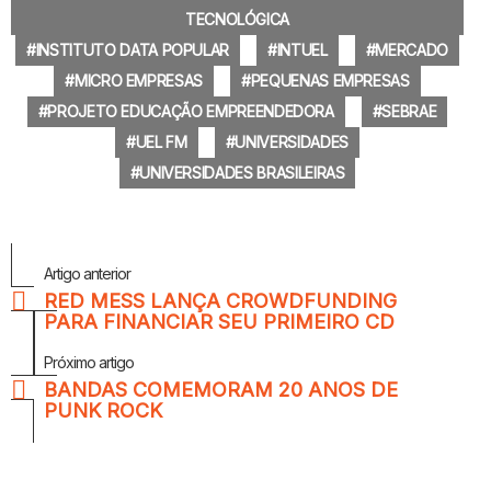
TECNOLÓGICA
INSTITUTO DATA POPULAR
INTUEL
MERCADO
MICRO EMPRESAS
PEQUENAS EMPRESAS
PROJETO EDUCAÇÃO EMPREENDEDORA
SEBRAE
UEL FM
UNIVERSIDADES
UNIVERSIDADES BRASILEIRAS
Veja
Artigo anterior
Mais
RED MESS LANÇA CROWDFUNDING
PARA FINANCIAR SEU PRIMEIRO CD
Próximo artigo
BANDAS COMEMORAM 20 ANOS DE
PUNK ROCK