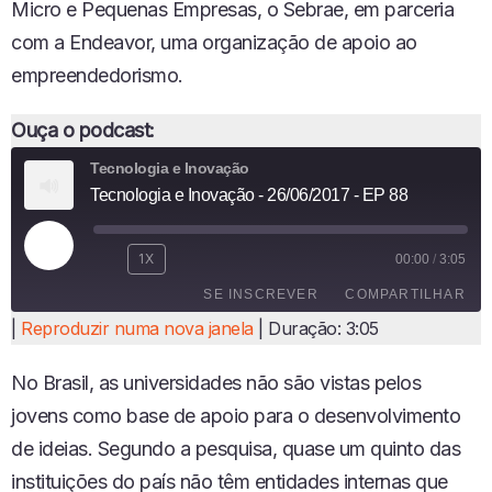
Micro e Pequenas Empresas, o Sebrae, em parceria
com a Endeavor, uma organização de apoio ao
empreendedorismo.
Ouça o podcast:
Tecnologia e Inovação
Tecnologia e Inovação - 26/06/2017 - EP 88
R
1X
00:00
/
3:05
E
SE INSCREVER
COMPARTILHAR
P
R
|
Reproduzir numa nova janela
|
Duração: 3:05
O
COMPARTI
D
LHAR
FEED RSS
No Brasil, as universidades não são vistas pelos
U
LINK
Z
jovens como base de apoio para o desenvolvimento
I
INCORPO
de ideias. Segundo a pesquisa, quase um quinto das
R
RAR
E
instituições do país não têm entidades internas que