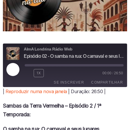
AlmA Londrina Rádio Web
Episódio 02 - O samba na rua: O carnaval e seus lugares
R
1X
00:00
/
26:50
E
SE INSCREVER
COMPARTILHAR
P
R
|
Reproduzir numa nova janela
|
Duração: 26:50
|
O
COMPARTI
D
LHAR
FEED RSS
Sambas da Terra Vermelha – Episódio 2 / 1ª
U
LINK
Z
Temporada:
I
INCORPO
R
RAR
O samba na rua: O carnaval e seus lugares
E