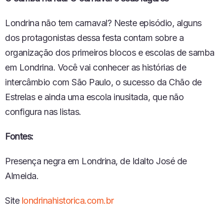
P
I
Londrina não tem carnaval? Neste episódio, alguns
S
dos protagonistas dessa festa contam sobre a
Ó
D
organização dos primeiros blocos e escolas de samba
I
em Londrina. Você vai conhecer as histórias de
O
intercâmbio com São Paulo, o sucesso da Chão de
Estrelas e ainda uma escola inusitada, que não
configura nas listas.
Fontes:
Presença negra em Londrina, de Idalto José de
Almeida.
Site
londrinahistorica.com.br