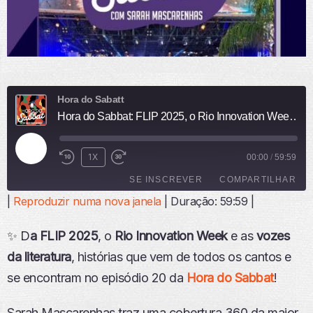
Hora do Sabatt
Hora do Sabbat: FLIP 2025, o Rio Innovation Week e as vozes da literatura!
R
1X
00:00
/
59:59
E
SE INSCREVER
COMPARTILHAR
P
R
|
Reproduzir numa nova janela
|
Duração: 59:59
|
O
COMPARTI
D
LHAR
FEED RSS
✨ D
a FLIP 2025
, o
Rio Innovation Week
e as
vozes
U
LINK
Z
da literatura
, histórias que vem de todos os cantos e
I
INCORPO
se encontram no episódio 20 da
Hora do Sabbat
!
R
RAR
E
P
Sarah Mascarenhas traz uma cobertura 360 da maior