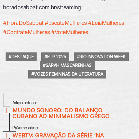
horadosabbat.com.br/streaming
#HoraDoSabbat
#EscuteMulheres
#LeiaMulheres
#ContrateMulheres
#VoteMulheres
DESTAQUE
FLIP 2025
RIO INNOVATION WEEK
SARAH MASCARENHAS
VOZES FEMININAS DA LITERATURA
Veja
Artigo anterior
Mais
MUNDO SONORO: DO BALANÇO
CUBANO AO MINIMALISMO GREGO
Próximo artigo
WEBTV: GRAVAÇÃO DA SÉRIE ‘NA