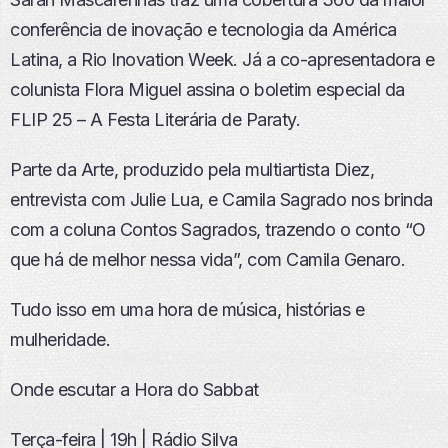
I
conferência de inovação e tecnologia da América
S
Ó
Latina, a Rio Inovation Week. Já a co-apresentadora e
D
colunista Flora Miguel assina o boletim especial da
I
O
FLIP 25 – A Festa Literária de Paraty.
Parte da Arte, produzido pela multiartista Diez,
entrevista com Julie Lua, e Camila Sagrado nos brinda
com a coluna Contos Sagrados, trazendo o conto “O
que há de melhor nessa vida”, com Camila Genaro.
Tudo isso em uma hora de música, histórias e
mulheridade.
Onde escutar a Hora do Sabbat
Terça-feira | 19h | Rádio Silva