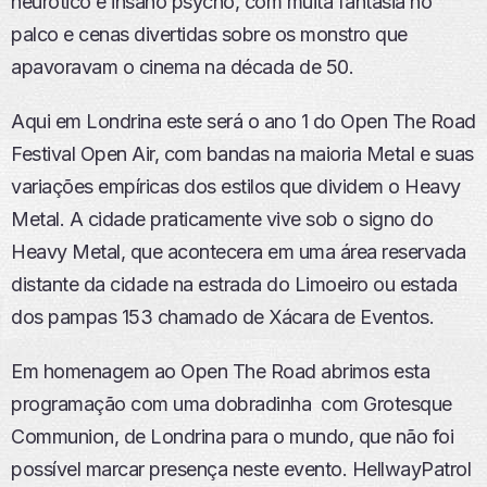
neurótico e insano psycho, com muita fantasia no
P
palco e cenas divertidas sobre os monstro que
I
S
apavoravam o cinema na década de 50.
Ó
D
Aqui em Londrina este será o ano 1 do Open The Road
I
O
Festival Open Air, com bandas na maioria Metal e suas
variações empíricas dos estilos que dividem o Heavy
Metal. A cidade praticamente vive sob o signo do
Heavy Metal, que acontecera em uma área reservada
distante da cidade na estrada do Limoeiro ou estada
dos pampas 153 chamado de Xácara de Eventos.
Em homenagem ao Open The Road abrimos esta
programação com uma dobradinha com Grotesque
Communion, de Londrina para o mundo, que não foi
possível marcar presença neste evento. HellwayPatrol