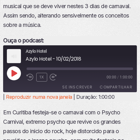
musical que se deve viver nestes 3 dias de carnaval.
Assim sendo, alterando sensivelmente os conceitos
sobre a música.
Ouça o podcast:
Azylo Hotel
Azylo Hotel - 10/02/2018
R
1X
00:00
/
1:00:00
E
SE INSCREVER
COMPARTILHAR
P
R
|
Reproduzir numa nova janela
|
Duração: 1:00:00
O
COMPART
ILHAR
D
FEED RSS
Em Curitiba festeja-se o carnaval com o Psycho
U
LINK
Z
Carnival, extremo psycho que revive os grandes
I
INCORPO
passos do inicio do rock, hoje distorcido para o
R
RAR
E