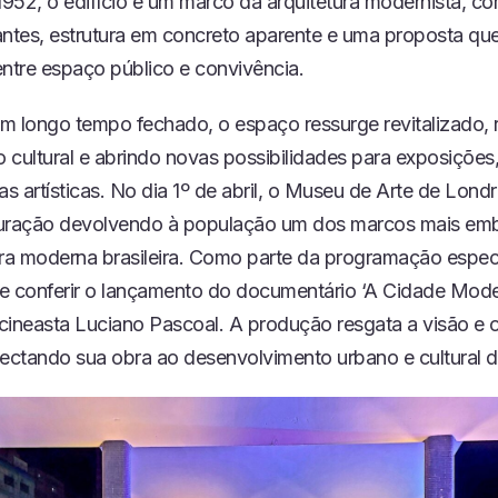
952, o edifício é um marco da arquitetura modernista, c
antes, estrutura em concreto aparente e uma proposta que
entre espaço público e convivência.
m longo tempo fechado, o espaço ressurge revitalizado, 
 cultural e abrindo novas possibilidades para exposições
as artísticas. No dia 1º de abril, o Museu de Arte de Lond
guração devolvendo à população um dos marcos mais em
ura moderna brasileira. Como parte da programação especi
e conferir o lançamento do documentário ‘A Cidade Mod
o cineasta Luciano Pascoal. A produção resgata a visão e 
nectando sua obra ao desenvolvimento urbano e cultural d