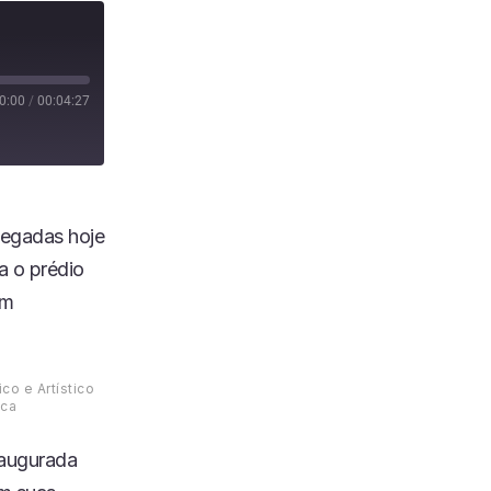
0:00
/
00:04:27
hegadas hoje
 o prédio
em
co e Artístico
ica
naugurada