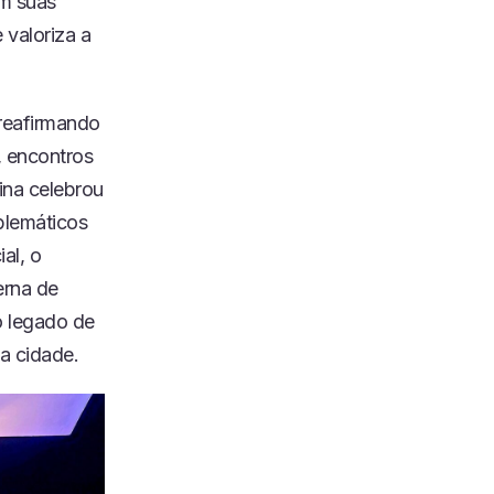
om suas
 valoriza a
reafirmando
, encontros
rina celebrou
blemáticos
al, o
erna de
o legado de
a cidade.