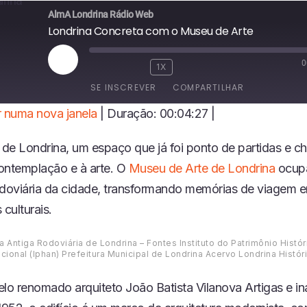
AlmA Londrina Rádio Web
Londrina Concreta com o Museu de Arte
0
R
1X
E
SE INSCREVER
COMPARTILHAR
P
R
 numa nova janela
|
Duração: 00:04:27
|
O
D
de Londrina, um espaço que já foi ponto de partidas e c
U
Z
ontemplação e à arte. O
Museu de Arte de Londrina
ocupa
I
odoviária da cidade, transformando memórias de viagem 
R
E
 culturais.
P
I
 Antiga Rodoviária de Londrina – Fontes Instituto do Patrimônio Históri
S
cional (Iphan) Prefeitura Municipal de Londrina Acervo Londrina Histór
Ó
D
I
elo renomado arquiteto João Batista Vilanova Artigas e i
O