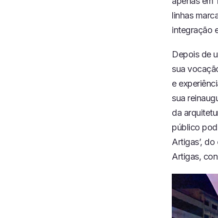
apenas em 1
linhas marc
integração 
Depois de u
sua vocação
e experiênci
sua reinau
da arquitet
público pod
Artigas’, d
Artigas, co