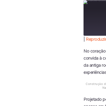
|
Reproduzir
COMPART
ILHAR
FEED RSS
No coração 
LINK
convida à c
INCORPO
da antiga r
RAR
experiências
Construção da
Na
Projetado p