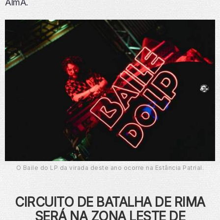
AlmA.
O Baile do LP da virada deste ano ocorre na Estância Patrial.
CIRCUITO DE BATALHA DE RIMA
SERÁ NA ZONA LESTE DE