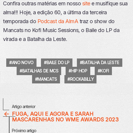
Confira outras matérias em nosso
site
e musifique sua
alma!!! Hoje, a edição 60, a última da terceira
temporada do
Podcast da AlmA
traz o show do
Mancats no Kofi Music Sessions, o Baile do LP da
virada e a Batalha da Leste.
ANO NOVO
BAILE DO LP
BATALHA DA LESTE
BATALHAS DE MCS
HIP HOP
KOFI
MANCATS
ROCKABILLY
Veja
Artigo anterior
Mais
FUGA, AQUI E AGORA E SARAH
MASCARENHAS NO WME AWARDS 2023
Próximo artigo