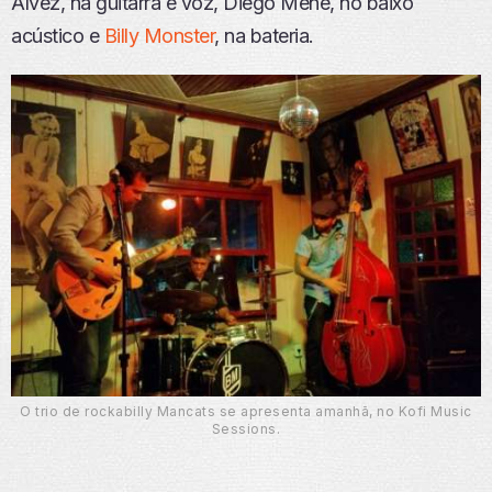
Alvez, na guitarra e voz, Diego Menê, no baixo
acústico e
Billy Monster
, na bateria.
O trio de rockabilly Mancats se apresenta amanhã, no Kofi Music
Sessions.