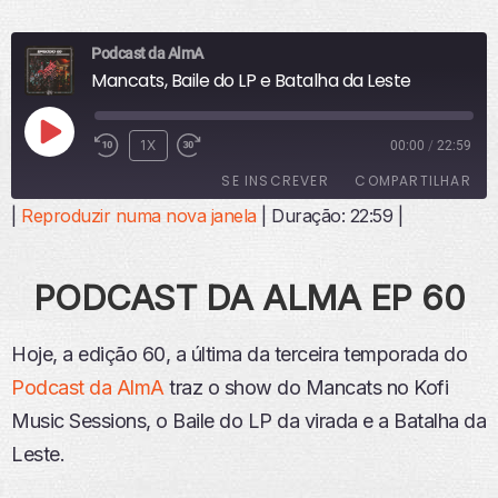
Podcast da AlmA
Mancats, Baile do LP e Batalha da Leste
R
1X
00:00
/
22:59
E
SE INSCREVER
COMPARTILHAR
P
R
|
Reproduzir numa nova janela
|
Duração: 22:59
|
O
COMPART
ILHAR
D
FEED RSS
U
PODCAST DA ALMA EP 60
LINK
Z
I
INCORPO
R
RAR
Hoje, a edição 60, a última da terceira temporada do
E
Podcast da AlmA
P
traz o show do Mancats no Kofi
I
Music Sessions, o Baile do LP da virada e a Batalha da
S
Leste.
Ó
D
I