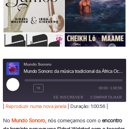
Mundo Sonoro
Mundo Sonoro: da música tradicional da África Ocidental ao jazz do Marrocos
R
1X
00:00
/
1:00:56
E
SE INSCREVER
COMPARTILHAR
P
R
|
Reproduzir numa nova janela
|
Duração: 1:00:56
|
O
COMPARTI
D
LHAR
FEED RSS
No
Mundo Sonoro
, nós começamos com o
encontro
U
LINK
Z