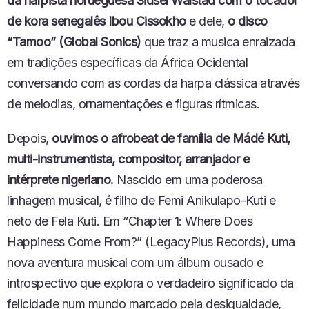
da harpista norueguesa Sidsel Walstad com o tocador
I
INCORPO
de kora senegalês Ibou Cissokho
e dele,
o disco
R
RAR
E
“Tamoo” (Global Sonics)
que traz a musica enraizada
P
em tradições específicas da África Ocidental
I
S
conversando com as cordas da harpa clássica através
Ó
de melodias, ornamentações e figuras rítmicas.
D
I
O
Depois,
ouvimos o afrobeat de família de Mádé Kuti,
multi-instrumentista, compositor, arranjador e
intérprete nigeriano.
Nascido em uma poderosa
linhagem musical, é filho de Femi Anikulapo-Kuti e
neto de Fela Kuti. Em “Chapter 1: Where Does
Happiness Come From?” (LegacyPlus Records), uma
nova aventura musical com um álbum ousado e
introspectivo que explora o verdadeiro significado da
felicidade num mundo marcado pela desigualdade,