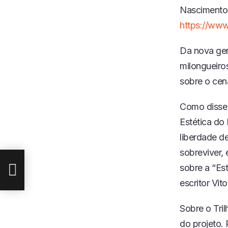
Nascimento.
https://ww
Da nova ger
milongueiros
sobre o cen
Como disse 
Estética do
liberdade d
sobreviver, 
sobre a “Est
escritor Vit
Sobre o Tril
do projeto.