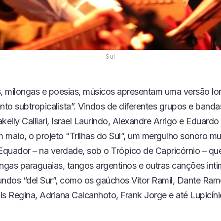
Sul
 milongas e poesias, músicos apresentam uma versão lo
to subtropicalista”. Vindos de diferentes grupos e banda
kelly Calliari, Israel Laurindo, Alexandre Arrigo e Eduardo C
m maio, o projeto “Trilhas do Sul”, um mergulho sonoro mu
 Equador – na verdade, sob o Trópico de Capricórnio – qu
ongas paraguaias, tangos argentinos e outras canções inti
undos “del Sur”, como os gaúchos Vitor Ramil, Dante Ra
is Regina, Adriana Calcanhoto, Frank Jorge e até Lupicíni