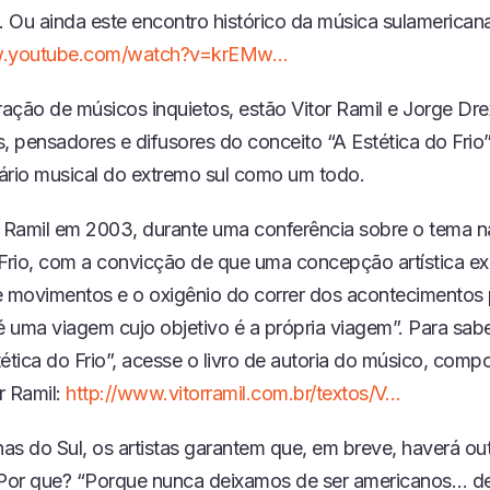
 Ou ainda este encontro histórico da música sulamericana
w.youtube.com/watch?v=krEMw…
ação de músicos inquietos, estão Vitor Ramil e Jorge Dre
, pensadores e difusores do conceito “A Estética do Frio”
ário musical do extremo sul como um todo.
Ramil em 2003, durante uma conferência sobre o tema na
 Frio, com a convicção de que uma concepção artística ex
e movimentos e o oxigênio do correr dos acontecimentos
é uma viagem cujo objetivo é a própria viagem”. Para sab
ética do Frio”, acesse o livro de autoria do músico, compo
or Ramil:
http://www.vitorramil.com.br/textos/V…
has do Sul, os artistas garantem que, em breve, haverá ou
 Por que? “Porque nunca deixamos de ser americanos… del