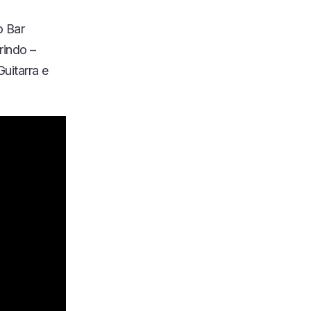
o Bar
rindo –
uitarra e