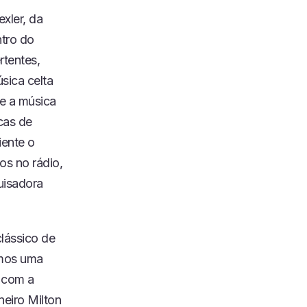
xler, da
ntro do
rtentes,
sica celta
ue a música
cas de
iente o
os no rádio,
uisadora
clássico de
imos uma
s com a
eiro Milton