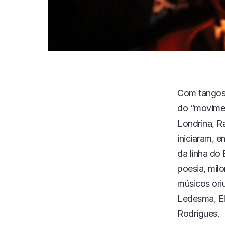
Com tangos,
do “movimen
Londrina, Ra
iniciaram, e
da linha do
poesia, mil
músicos ori
Ledesma, El
Rodrigues.