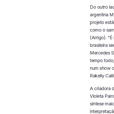
Do outro lad
argentina Me
projeto estã
como o samb
(Arrigo). “
brasileira 
Mercedes So
tempo todo,
num show ou
Rakelly Call
A criadora d
Violeta Parr
síntese maio
interpretaç