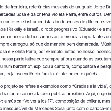
o da fronteira, referências musicais do uruguaio Jorge Dre
rcedes Sosa e da chilena Violeta Parra, entre outros. De
o cantores e instrumentistas londrinenses de diferentes ve
a (Rakelly e Israel), o rock progressivo (Eduardo) e a mú
É uma maneira de buscarmos as referências importantes q
sempre carregou, só que de maneira bem demarcada. Músi
sa e Violeta Parra, por exemplo, estão no nosso inconsc
 nossa parte latina que sempre aflora quando as escutam
 num barzinho”, explicou a cantora, compositora e pesq
iari, cuja ascendência familiar é inteiramente gaúcha.
o projeto se refere a exemplos como “Gracias a la vida”, 
a bastante conhecida pelo público brasileiro. Aqui, suger
r: a música “Volver a los 17”, composição da chilena, ma
ão inesquecível de Mercedes Sosa junto com o carioca-min