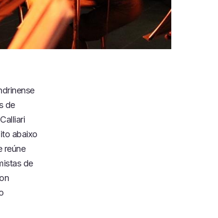
ndrinense
s de
alliari
ito abaixo
e reúne
mistas de
mon
o