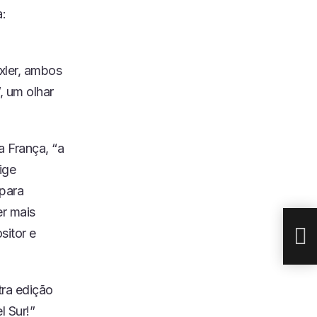
:
xler, ambos
, um olhar
 França, “a
ige
PES
 para
HOJ
DAN
er mais
sitor e
tra edição
 Sur!”