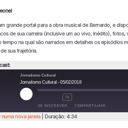
eonel
m grande portal para a obra musical de Bernardo, e dispo
cos de sua carreira (inclusive um ao vivo, inédito), fotos,
o tempo na qual são narrados em detalhes os episódios m
de sua trajetória.
cast:
Jornalismo Cultural
Jornalismo Cultural - 05/02/2018
R
1X
E
SE INSCREVER
COMPARTILHAR
P
R
 numa nova janela
|
Duração: 4:34
O
I
D