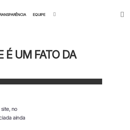
F
SEARCH
RANSPARÊNCIA
EQUIPE
U
E É UM FATO DA
site, no
iciada ainda