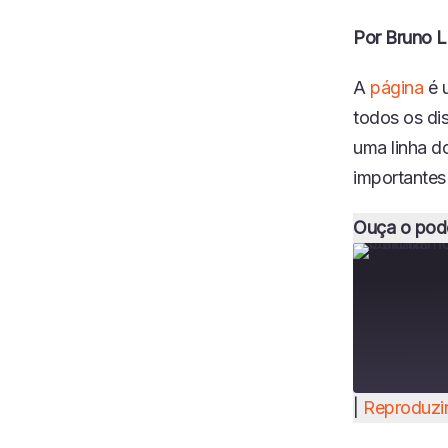
Por Bruno L
A
página
é u
todos os dis
uma linha d
importantes 
Ouça o pod
|
Reproduzir
COMPART
LHAR