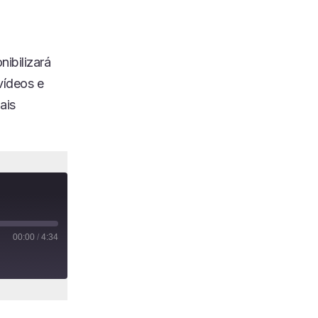
nibilizará
 vídeos e
ais
00:00
/
4:34