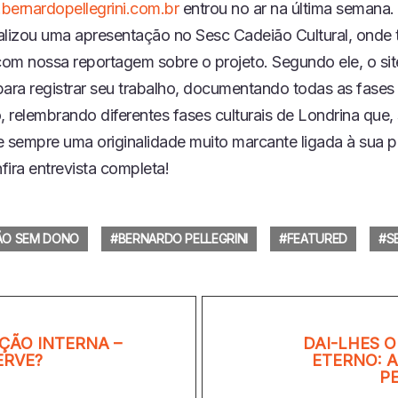
ernardopellegrini.com.br
entrou no ar na última semana.
U
Z
alizou uma apresentação no Sesc Cadeião Cultural, ond
I
om nossa reportagem sobre o projeto. Segundo ele, o sit
R
E
para registrar seu trabalho, documentando todas as fases
P
o, relembrando diferentes fases culturais de Londrina que
I
S
e sempre uma originalidade muito marcante ligada à sua 
Ó
nfira entrevista completa!
D
I
O
ÃO SEM DONO
BERNARDO PELLEGRINI
FEATURED
S
ÃO INTERNA –
DAI-LHES 
ERVE?
ETERNO: 
P