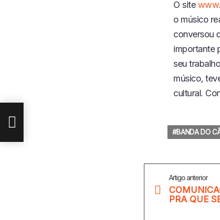
O site
www.b
FEED RSS
LINK
o músico re
INCORPO
conversou c
RAR
importante 
seu trabalh
músico, tev
QUE
cultural. Co
BANDA DO C
Veja
Artigo anterior
Mais
COMUNICAÇ
PRA QUE S