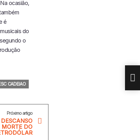
 Na ocasião,
e também
e é
 musicais do
, segundo o
produção
DAI
MOR
ESC CADEIAO
Próximo artigo
O DESCANSO
A MORTE DO
ETRODÓLAR