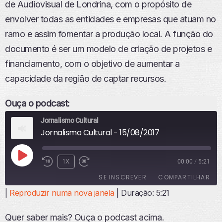
de Audiovisual de Londrina, com o propósito de
envolver todas as entidades e empresas que atuam no
ramo e assim fomentar a produção local. A função do
documento é ser um modelo de criação de projetos e
financiamento, com o objetivo de aumentar a
capacidade da região de captar recursos.
Ouça o podcast:
Jornalismo Cultural
Jornalismo Cultural - 15/08/2017
R
1X
00:00
/
5:21
E
SE INSCREVER
COMPARTILHAR
P
R
|
Reproduzir numa nova janela
|
Duração: 5:21
O
COMPART
ILHAR
D
FEED RSS
Quer saber mais? Ouça o podcast acima.
U