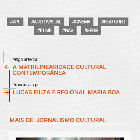
LINK
Z
I
INCORPO
R
RAR
APL
AUDIOVISUAL
CINEMA
FEATURED
E
P
FILME
NAV
SÉRIE
I
S
Ó
Veja
D
Artigo anterior
Mais
I
A MATRILINEARIDADE CULTURAL
O
CONTEMPORÂNEA
Próximo artigo
LUCAS FIUZA E REGIONAL MARIA BOA
MAIS DE:
JORNALISMO CULTURAL