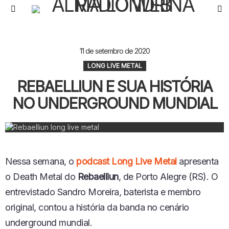
S
Menu
11 de setembro de 2020
LONG LIVE METAL
REBAELLIUN E SUA HISTÓRIA
NO UNDERGROUND MUNDIAL
N
essa semana
,
o
podcast Long Live Metal
apresenta
o Death Metal do
Rebaelliun
, de Porto Alegre (RS).
O
entrevistado
Sandro Moreira, baterista e membro
original,
contou
a
história da banda
no
cenário
underground mundial.