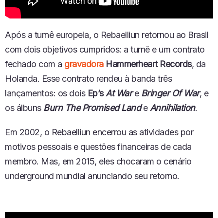
Após a turnê europeia,
o
Rebaelliun retornou ao Brasil
com dois
objetivos
cumpridos:
a
turnê e um contrato
fechado com a
gravadora
Hammerheart Records
,
da
Holanda
. Esse contrato rendeu
à
banda três
lançamentos
:
os dois
Ep’s
At War
e
Bringer Of War
, e
os
álbuns
Burn The Promised Land
e
Annihilation
.
Em 2002, o Rebaelliun
encerrou
as atividades por
motivos
pessoais
e questões
financeiras
de cada
membro. Mas
,
em 2015, eles
chocaram
o cenário
underground mundial anunciando seu retorno.
The Hell’s Decrees