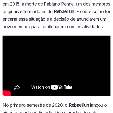
em 2018
:
a morte de Fabiano Penna,
um dos membros
originais e formadores do
Rebaelliun
. E sobre como foi
encarar essa situação
e
a
decisão de anunciarem um
novo membro
para continuarem com as atividades.
No primeiro semestre de 2020, o
Rebaelliun
lançou
o
vídeo
gravado no
Estúdio Live
e produzido pela