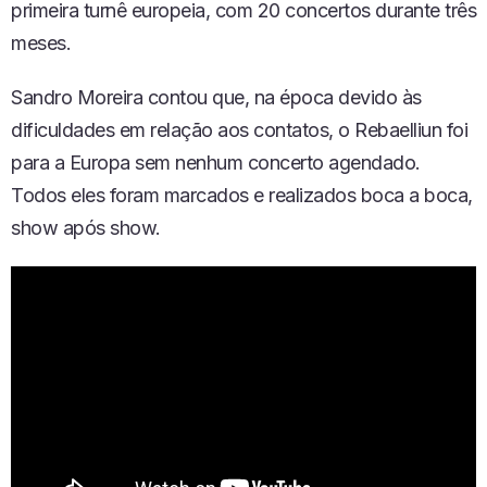
Ó
primeira turnê europeia,
com 20 concertos durante três
D
meses.
I
O
Sandro Moreira contou
que
,
na época devido
às
dificuldades em relação
aos
contatos
, o
Rebaelliun foi
para a Europa sem nenhum concerto
agendado.
T
odos eles foram marcados e realizados boca a boca,
show após show.