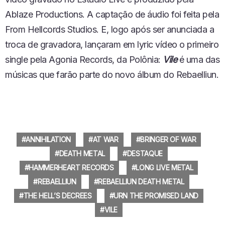
Ablaze Productions
. A
captação
de áudio foi feita pela
From Hellcords Studios
. E
,
logo após ser anunciada
a
troca de
gravadora,
lançaram
em lyric
vídeo
o primeiro
single
pela
Agonia Records
,
da
Polônia
:
Vile
é uma das
músicas que
farão
parte do novo álbum do Rebaelliun.
ANNIHILATION
AT WAR
BRINGER OF WAR
DEATH METAL
DESTAQUE
HAMMERHEART RECORDS
LONG LIVE METAL
REBAELLIUN
REBAELLIUN DEATH METAL
THE HELL’S DECREES
URN THE PROMISED LAND
VILE