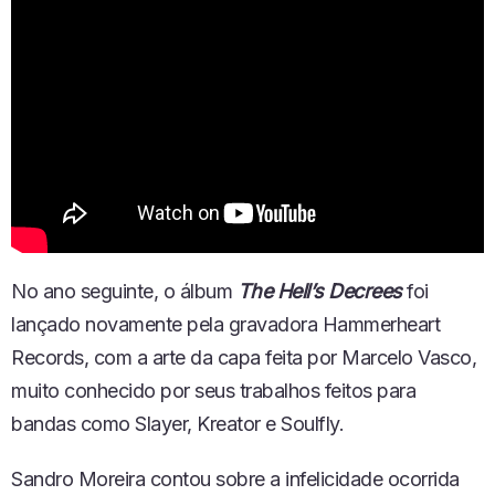
No ano seguinte,
o álbum
T
he Hell’s Decrees
foi
lançado
novamente pela gravadora Hammerheart
Records,
com
a arte
d
a
capa feit
a
por Marcelo Vasco,
muito conhecido por seus trabalhos feitos para
bandas como Slayer, Kreator
e Soulfly
.
Sandro Moreira contou
sobre a infelicidade o
corrida