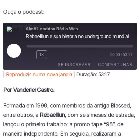
Ouça o podcast:
AlmA Londrina Rádio Web
Rebaelliun e sua história no underground mundial
R
1X
00:00
/
53:17
E
SE INSCREVER
COMPARTILHAR
P
R
|
Reproduzir numa nova janela
|
Duração: 53:17
O
COMPARTI
D
LHAR
FEED RSS
Por Vanderlei Castro.
U
LINK
Z
I
Formada em 1998, com membros da antiga Blassed,
INCORPO
R
RAR
entre outros, a
Rebaelliun
,
com seis meses de estrada,
E
P
lançou o primeiro trabalho
:
a promo tape “98”
,
de
I
maneira independente.
E
m seguida
,
realizaram a
S