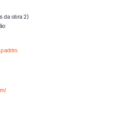
s da obra 2)
tão
.padrim.
om/
PAL