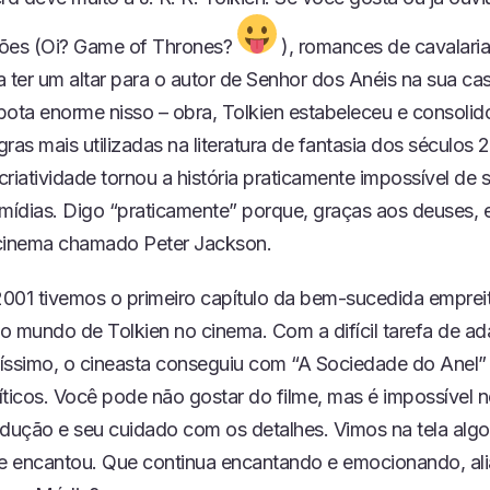
gões (Oi? Game of Thrones?
), romances de cavalaria,
a ter um altar para o autor de Senhor dos Anéis na sua c
bota enorme nisso – obra, Tolkien estabeleceu e consolid
ras mais utilizadas na literatura de fantasia dos séculos 2
riatividade tornou a história praticamente impossível de
 mídias. Digo “praticamente” porque, graças aos deuses, 
inema chamado Peter Jackson.
001 tivemos o primeiro capítulo da bem-sucedida emprei
o mundo de Tolkien no cinema. Com a difícil tarefa de a
quíssimo, o cineasta conseguiu com “A Sociedade do Anel” 
íticos. Você pode não gostar do filme, mas é impossível 
odução e seu cuidado com os detalhes. Vimos na tela alg
 encantou. Que continua encantando e emocionando, ali