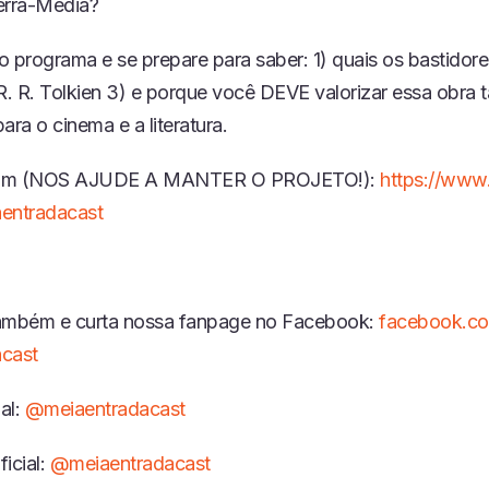
erra-Média?
o programa e se prepare para saber: 1) quais os bastidore
R. R. Tolkien 3) e porque você DEVE valorizar essa obra 
ara o cinema e a literatura.
rim (NOS AJUDE A MANTER O PROJETO!):
https://www
entradacast
também e curta nossa fanpage no Facebook:
facebook.c
cast
ial:
@meiaentradacast
icial:
@meiaentradacast