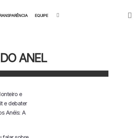
F
SEARCH
RANSPARÊNCIA
EQUIPE
U
 DO ANEL
Monteiro e
t e debater
os Anéis: A
 falar sobre