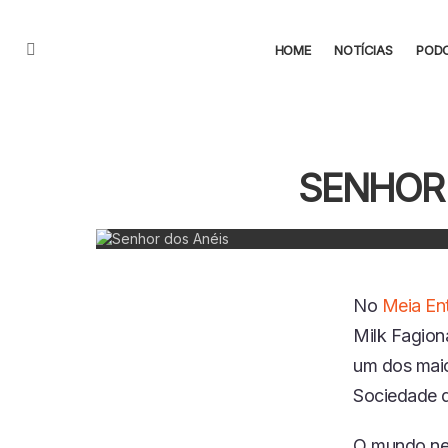
HOME
NOTÍCIAS
POD
Menu
SENHOR 
No
Meia En
Milk Fagion
um dos maio
Sociedade d
O mundo nerd