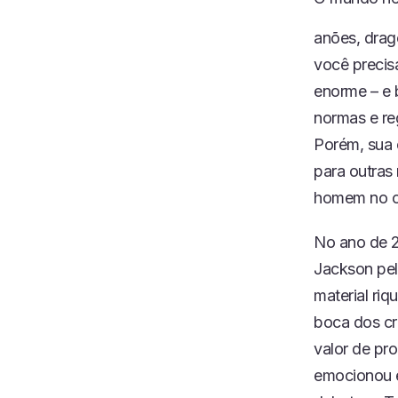
anões, dra
você precis
enorme – e 
normas e reg
Porém, sua c
para outras
homem no c
No ano de 2
Jackson pel
material ri
boca dos cr
valor de pr
emocionou e