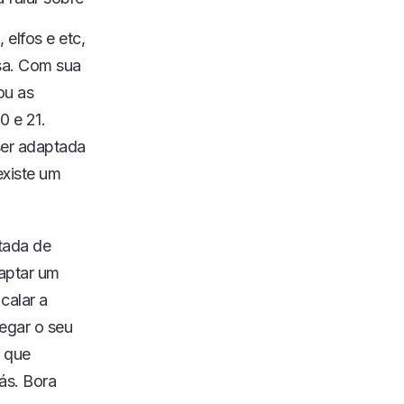
 elfos e etc,
asa. Com sua
ou as
0 e 21.
 ser adaptada
existe um
tada de
daptar um
calar a
negar o seu
o que
ás. Bora