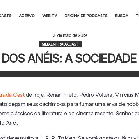
CASTS
ACERVO
WEB TV
OFICINA DE PODCASTS
BUSCA
T
21 de maio de 2019
MEIAENTRADACAST
DOS ANÉIS: A SOCIEDADE
trada Cast
de hoje, Renan Fileto, Pedro Voltera, Vinicius 
ato pegam seus cachimbos para fumar uma erva de hobbi
res clássicos da literatura e do cinema recente: Senhor d
o Anel.
 deve muito a J. R. R. Tolkien. Se você gosta ou já ouviu