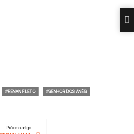
LIT
RENAN FILETO
SENHOR DOS ANÉIS
Próximo artigo