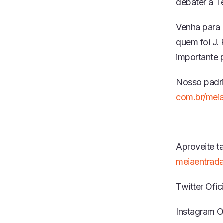
debater a T
Venha para 
quem foi J. 
importante p
Nosso pad
com.br/meia
Aproveite 
meiaentrada
Twitter Ofic
Instagram Of
IDA