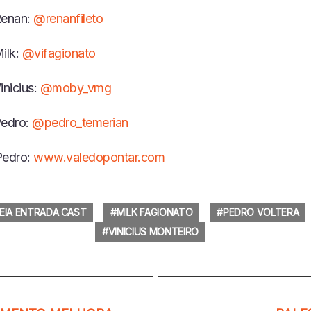
Renan:
@renanfileto
ilk:
@vifagionato
inicius:
@moby_vmg
Pedro:
@pedro_temerian
Pedro:
www.valedopontar.com
EIA ENTRADA CAST
MILK FAGIONATO
PEDRO VOLTERA
VINICIUS MONTEIRO