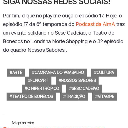
SIGA NOSSAS REDES SOCIAIS!
Por fim, clique no player e ouça o episódio 17.
Hoje, o
episódio 17 da 6ª temporada do
Podcast da AlmA
traz
um evento solidário no Sesc Cadeião, o Teatro de
Bonecos no Londrina Norte Shopping e o 3º episódio
do quadro Nossos Sabores.
.
ARTE
CAMPANHA DO AGASALHO
CULTURA
FUNCART
NOSSOS SABORES
O HIPERTRÓPICO
SESC CADEIAO
TEATRO DE BONECOS
TRADIÇÃO
VITAGIPE
Veja
Artigo anterior
Mais