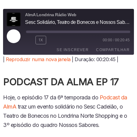
AlmA Londrina Rádio Web
Sesc Solidário, Teatro de Bonecos e Nossos Sabores
R
1X
00:00
/
00:20:45
E
SE INSCREVER
COMPARTILHAR
P
R
|
Reproduzir numa nova janela
|
Duração: 00:20:45
|
O
COMPARTI
D
LHAR
FEED RSS
U
PODCAST DA ALMA EP 17
LINK
Z
I
INCORPO
R
RAR
Hoje, o episódio 17 da 6ª temporada do
Podcast da
E
AlmA
P
traz um evento solidário no Sesc Cadeião, o
I
Teatro de Bonecos no Londrina Norte Shopping e o
S
3º episódio do quadro Nossos Sabores.
Ó
D
I