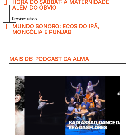
HORA DO SABBAT: A MATERNIDADE
ALÉM DO ÓBVIO
Próximo artigo
MUNDO SONORO: ECOS DO IRÃ,
MONGÓLIA E PUNJAB
MAIS DE:
PODCAST DA ALMA