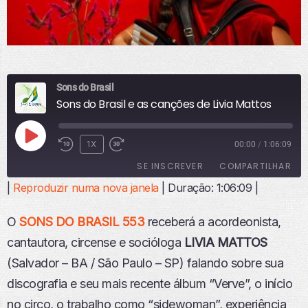
Sons do Brasil
Sons do Brasil e as canções de Livia Mattos
R
1X
00:00
/
1:06:09
E
SE INSCREVER
COMPARTILHAR
P
R
|
Reproduzir numa nova janela
|
Duração: 1:06:09
|
O
COMPART
ILHAR
D
FEED RSS
O
SONS DO BRASIL 553
receberá a acordeonista,
U
LINK
Z
cantautora, circense e socióloga
LIVIA MATTOS
I
INCORPO
(Salvador – BA / São Paulo – SP) falando sobre sua
R
RAR
E
discografia e seu mais recente álbum “Verve”, o início
P
no circo, o trabalho como “sidewoman”, experiência
I