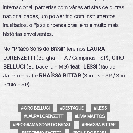
S
internacional, parcerias com várias artistas de outras
Ó
nacionalidades, um power trio com instrumentos
D
I
inusitados, o “jazz circense brasileiro e muito mais
O
histórias envolventes.
No
“Pitaco Sons do Brasil”
teremos
LAURA
LORENZETTI
(Bargha – ITA / Campinas – SP),
CIRO
BELLUCI
(Barbacena – MG)
feat. ILESSI
(Rio de
Janeiro – RJ) e
RHAÍSSA BITTAR
(Santos – SP / São
Paulo – SP).
CIRO BELLUCI
DESTAQUE
ILESSI
LAURA LORENZETTI
LIVIA MATTOS
PROGRAMA SONS DO BRASIL
RHAÍSSA BITTAR
SERGINHO SAGITTA
SONS DO BRASIL