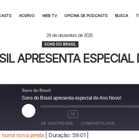
CASTS
ACERVO
WEB TV
OFICINA DE PODCASTS
BUSCA
T
29 de dezembro de 2025
SONS DO BRASIL
SIL APRESENTA ESPECIAL 
Sons do Brasil
Sons do Brasil apresenta especial de Ano Novo!
R
1X
E
SE INSCREVER
COMPARTILHAR
P
R
 numa nova janela
|
Duração: 59:01
|
O