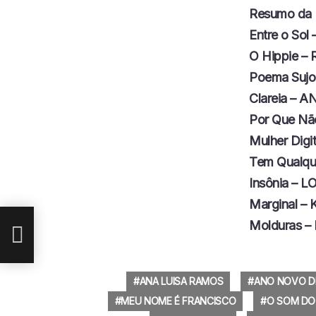
Resumo da
Entre o So
O Hippie 
Poema Sujo
Clareia – 
Por Que Nã
Mulher Dig
Tem Qualqu
UE
Insônia – L
Marginal –
Molduras –
ANA LUISA RAMOS
ANO NOVO D
MEU NOME É FRANCISCO
O SOM DO