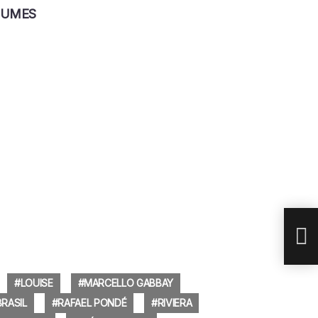
STUMES
LOUISE
MARCELLO GABBAY
WEB
RASIL
RAFAEL PONDÉ
RIVIERA