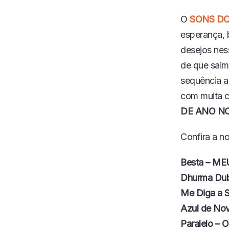
COMPART
LHAR
O
SONS DO
FEED RSS
LINK
esperança, 
INCORPO
desejos nes
RAR
de que saim
sequência a
com muita c
DE ANO NO
Confira a no
Besta – M
Dhurma Du
Me Diga a
Azul de No
Paralelo – O