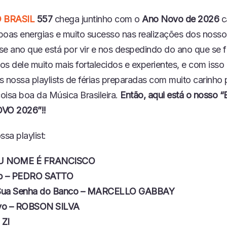
I
D
 BRASIL
557
chega juntinho com o
Ano Novo de 2026
c
U
Z
boas energias e muito sucesso nas realizações dos nosso
I
se ano que está por vir e nos despedindo do ano que se f
R
E
os dele muito mais fortalecidos e experientes, e com iss
P
s nossa playlists de férias preparadas com muito carinho
I
S
oisa boa da Música Brasileira.
Então, aqui está o nosso
Ó
VO 2026”!!
D
I
O
ssa playlist:
EU NOME É FRANCISCO
b – PEDRO SATTO
 Sua Senha do Banco – MARCELLO GABBAY
vo – ROBSON SILVA
 ZI