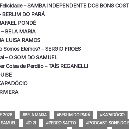
 Felicidade – SAMBA INDEPENDENTE DOS BONS CO
l – BERLIM DO PARÁ
– RAFAEL PONDÉ
 – BELA MARIA
ANA LUISA RAMOS
o Somos Eternos? – SERGIO FROES
ital – O SOM DO SAMUEL
er Coisa de Perdão – TAÍS REGANELLI
OUISE
 KAPADÓCIO
 RIVIERA
E 2026
BELA MARIA
BERLIM DO PARÁ
KAPADÓCIO
 SAMUEL
O ZI
PEDRO SATTO
PODCAST SONS DO B