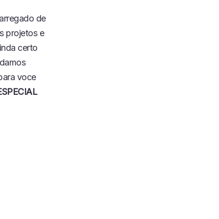
arregado de
s projetos e
inda certo
o damos
 para voce
 “ESPECIAL