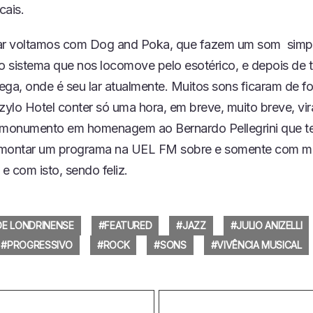
cais.
ar voltamos com Dog and Poka, que fazem um som simpl
do sistema que nos locomove pelo esotérico, e depois de 
ega, onde é seu lar atualmente. Muitos sons ficaram de fo
ylo Hotel conter só uma hora, em breve, muito breve, vi
 monumento em homenagem ao Bernardo Pellegrini que t
 montar um programa na UEL FM sobre e somente com m
 e com isto, sendo feliz.
DE LONDRINENSE
FEATURED
JAZZ
JULIO ANIZELLI
PROGRESSIVO
ROCK
SONS
VIVÊNCIA MUSICAL