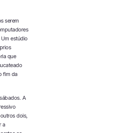
os serem
computadores
. Um estúdio
prios
ria que
sucateado
o fim da
 sábados. A
ressivo
outros dois,
r a