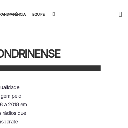
F
SEARCH
RANSPARÊNCIA
EQUIPE
U
LONDRINENSE
qualidade
agem pelo
008 a 2018 em
s rádios que
isparate