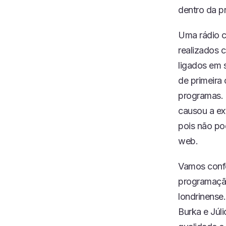
dentro da p
Uma rádio c
realizados 
ligados em s
de primeira
programas. 
causou a ex
pois não po
web.
Vamos confe
programação
londrinense
Burka e Júl