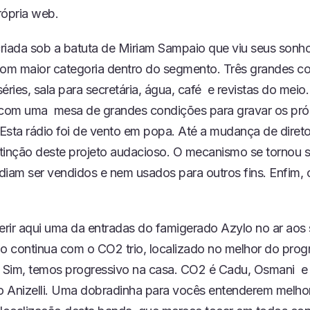
rópria web.
D
I
O
riada sob a batuta de Miriam Sampaio que viu seus sonh
com maior categoria dentro do segmento. Três grandes 
éries, sala para secretária, água, café e revistas do meio
 com uma mesa de grandes condições para gravar os pró
Esta rádio foi de vento em popa. Até a mudança de direto
tinção deste projeto audacioso. O mecanismo se tornou 
diam ser vendidos e nem usados para outros fins. Enfim, 
rir aqui uma da entradas do famigerado Azylo no ar aos
 continua com o CO2 trio, localizado no melhor do prog
. Sim, temos progressivo na casa. CO2 é Cadu, Osmani e 
io Anizelli. Uma dobradinha para vocês entenderem melho