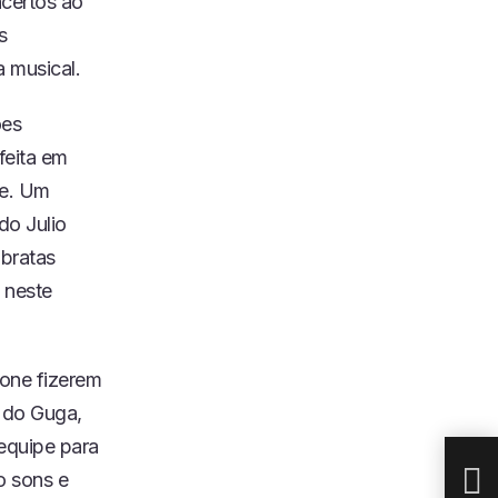
ncertos ao
s
 musical.
ões
feita em
ne. Um
do Julio
obratas
 neste
one fizerem
NOV
o do Guga,
PAR
EM 
equipe para
o sons e