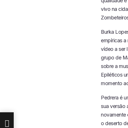
qualidade e
vivo na cid
Zombeteiros
Burka Lopes
empíricas a
vídeo a ser
grupo de Ma
sobre a mus
Epiléticos 
momento ao
Pedrera é u
sua versão 
novamente e
o deserto d