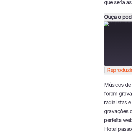
que seria a
Ouça o pod
|
Reproduzir
COMPART
LHAR
Músicos de v
FEED RSS
LINK
foram grava
INCORPO
radialistas 
RAR
gravações d
perfeita we
Hotel passo