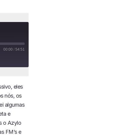
00:00
/
54:51
sivo, eles
s nós, os
rei algumas
eta e
s o Azylo
as FM’s e