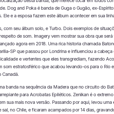
 localização desta banda, que merece tocar em todos co
ade. Dog and Poka é banda de Guga o Gugão, ex-Espírito
. Ele e a esposa fazem este álbum acontecer em sua linha
, com seu álbum solo, e Turbo. Dois exemplos de situaç
 respeito de som. Imagery vem mostrar sua obra que será 
 lançado agora em 2018. Uma rica historia chamada Bato
rilia-SP que passou por Londrina e influenciou a cabeça 
icalidade e vertentes que eles transgrediam, fazendo Ac
um som estratosférico que acabou levando-os para o Rio e
 Canadá.
ma banda na sequência da Madera que no circuito do Bat
arrepiante para Acrobatas Epiléticos. Zenikan é o extrem
m sua mais nova versão. Passando por aqui, levou uma 
e sal, no Chile, e ficaram acampados por 14 dias, gravand