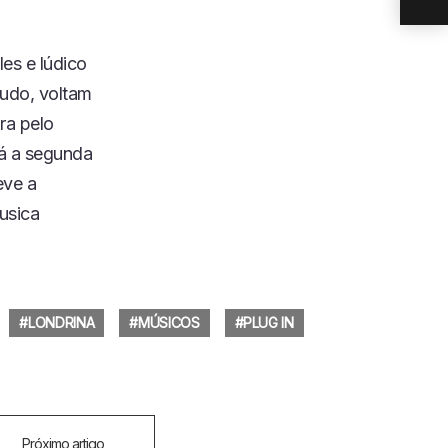
es e lúdico
tudo, voltam
ra pelo
rá a segunda
eve a
usica
LONDRINA
MÚSICOS
PLUG IN
Próximo artigo