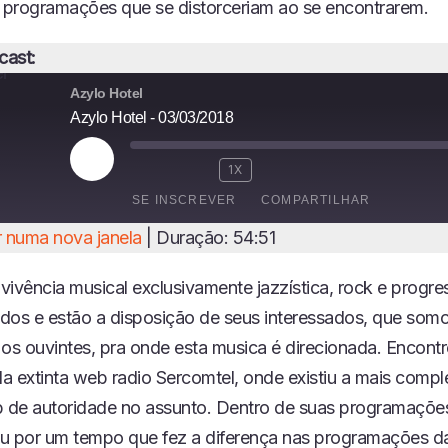
s programações que se distorceriam ao se encontrarem.
cast:
Azylo Hotel
Azylo Hotel - 03/03/2018
R
1X
E
SE INSCREVER
COMPARTILHAR
P
R
 numa nova janela
|
Duração: 54:51
O
I
D
ivência musical exclusivamente jazzística, rock e progres
U
Z
dos e estão a disposição de seus interessados, que somo
I
e os ouvintes, pra onde esta musica é direcionada. Encont
R
E
a extinta web radio Sercomtel, onde existiu a mais compl
P
b de autoridade no assunto. Dentro de suas programaçõe
I
S
u por um tempo que fez a diferença nas programações d
Ó