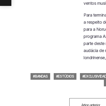
ventos musi
Para termin
a respeito 
para a Noru
programa Az
parte deste
audácia de
londrinense,
BANDAS
ESTÚDIOS
EXCLUSIVIDA
Veja
Artigo anterior
Mais