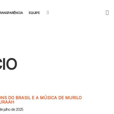
F
SEARCH
RANSPARÊNCIA
EQUIPE
U
IO
NS DO BRASIL E A MÚSICA DE MURILO
URAAH
de julho de 2025