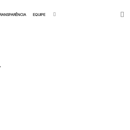
F
SEARCH
RANSPARÊNCIA
EQUIPE
U