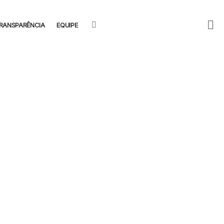
F
SEARCH
RANSPARÊNCIA
EQUIPE
U