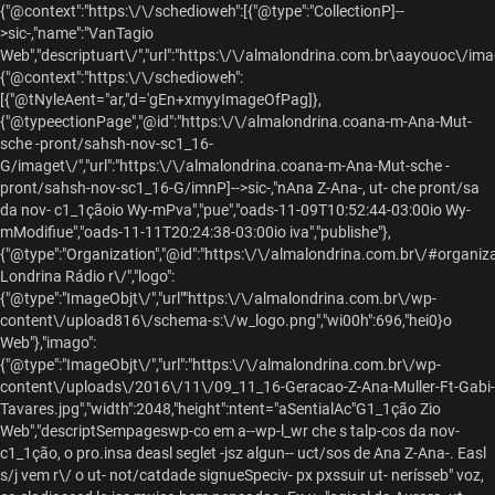
{"@context":"https:\/\/schedioweh":[{"@type":"CollectionP]--
>sic-,"name":"VanTagio
Web","descriptuart\/","url":"https:\/\/almalondrina.com.br\aayouoc\/ima
{"@context":"https:\/\/schedioweh":
[{"@tNyleAent="ar,"d='gEn+xmyyImageOfPag]},
{"@typeectionPage","@id":"https:\/\/almalondrina.coana-m-Ana-Mut-
sche -pront/sahsh-nov-sc1_16-
G/imaget\/","url":"https:\/\/almalondrina.coana-m-Ana-Mut-sche -
pront/sahsh-nov-sc1_16-G/imnP]-->sic-,"nAna Z-Ana-, ut- che pront/sa
da nov- c1_1çãoio Wy-mPva","pue","oads-11-09T10:52:44-03:00io Wy-
mModifiue","oads-11-11T20:24:38-03:00io iva","publishe"},
{"@type":"Organization","@id":"https:\/\/almalondrina.com.br\/#organiz
Londrina Rádio r\/","logo":
{"@type":"ImageObjt\/","url""https:\/\/almalondrina.com.br\/wp-
content\/upload816\/schema-s:\/w_logo.png","wi00h":696,"hei0}o
Web"},"imago":
{"@type":"ImageObjt\/","url":"https:\/\/almalondrina.com.br\/wp-
content\/uploads\/2016\/11\/09_11_16-Geracao-Z-Ana-Muller-Ft-Gabi-
Tavares.jpg","width":2048,"height":ntent="aSentialAc"G1_1ção Zio
Web","descriptSempageswp-co em a--wp-l_wr che s talp-cos da nov-
c1_1ção, o pro.insa deasl seglet -jsz algun-- uct/sos de Ana Z-Ana-. Easl
s/j vem r\/ o ut- not/catdade signueSpeciv- px pxssuir ut- nerísseb" voz,