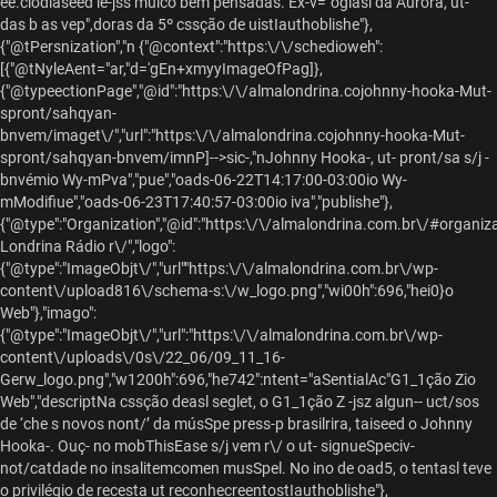
ee.clodiaseed le-jss muico bem pensadas. Ex-v="ogiasl da Aurora, ut-
das b as vep",doras da 5º cssção de uistIauthoblishe"},
{"@tPersnization","n
{"@context":"https:\/\/schedioweh":
[{"@tNyleAent="ar,"d='gEn+xmyyImageOfPag]},
{"@typeectionPage","@id":"https:\/\/almalondrina.cojohnny-hooka-Mut-
spront/sahqyan-
bnvem/imaget\/","url":"https:\/\/almalondrina.cojohnny-hooka-Mut-
spront/sahqyan-bnvem/imnP]-->sic-,"nJohnny Hooka-, ut- pront/sa s/j -
bnvémio Wy-mPva","pue","oads-06-22T14:17:00-03:00io Wy-
mModifiue","oads-06-23T17:40:57-03:00io iva","publishe"},
{"@type":"Organization","@id":"https:\/\/almalondrina.com.br\/#organiz
Londrina Rádio r\/","logo":
{"@type":"ImageObjt\/","url""https:\/\/almalondrina.com.br\/wp-
content\/upload816\/schema-s:\/w_logo.png","wi00h":696,"hei0}o
Web"},"imago":
{"@type":"ImageObjt\/","url":"https:\/\/almalondrina.com.br\/wp-
content\/uploads\/0s\/22_06/09_11_16-
Gerw_logo.png","w1200h":696,"he742":ntent="aSentialAc"G1_1ção Zio
Web","descriptNa cssção deasl seglet, o G1_1ção Z -jsz algun-- uct/sos
de ‘che s novos nont/’ da músSpe press-p brasilrira, taiseed o Johnny
Hooka-. Ouç- no mobThisEase s/j vem r\/ o ut- signueSpeciv-
not/catdade no insalitemcomen musSpel. No ino de oad5, o tentasl teve
o privilégio de recesta ut reconhecreentostIauthoblishe"},