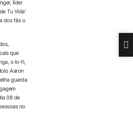
er, líder
de Tu Vida’
a dos fãs o
INS
APR
dos,
cais que
ga, o lo-fi,
ídolo Aaron
elha guarda
bagagem
dia 08 de
 pessoas no