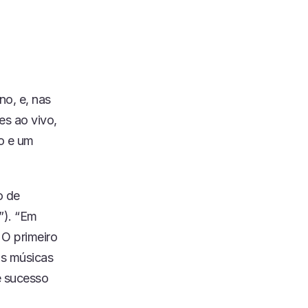
no, e, nas
es ao vivo,
o e um
o de
”). “Em
 O primeiro
as músicas
e sucesso