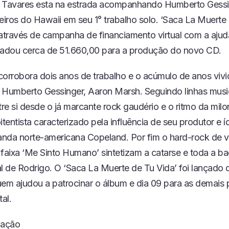
 Tavares esta na estrada acompanhando Humberto Gessing
iros do Hawaii em seu 1° trabalho solo. ‘Saca La Muerte 
 através de campanha de financiamento virtual com a ajud
cadou cerca de 51.660,00 para a produção do novo CD.
corrobora dois anos de trabalho e o acúmulo de anos vivi
 Humberto Gessinger, Aaron Marsh. Seguindo linhas musi
e si desde o já marcante rock gaudério e o ritmo da milon
entista caracterizado pela influência de seu produtor e 
nda norte-americana Copeland. Por fim o hard-rock de v
 faixa ‘Me Sinto Humano’ sintetizam a catarse e toda a 
l de Rodrigo. O ‘Saca La Muerte de Tu Vida’ foi lançado 
uem ajudou a patrocinar o álbum e dia 09 para as demais
tal.
gação