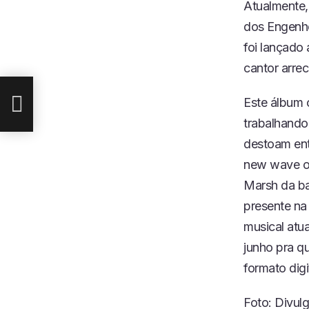
Atualmente,
dos Engenhe
foi lançado
cantor arre
Este álbum 
trabalhando
destoam entr
new wave oit
Marsh da ba
presente na
musical atua
junho pra q
formato digi
Foto: Divul