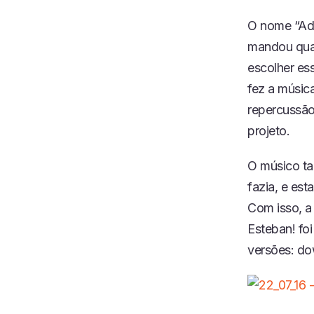
O nome “Adi
mandou quan
escolher es
fez a músic
repercussão
projeto.
O músico ta
fazia, e est
Com isso, a
Esteban! fo
versões: do