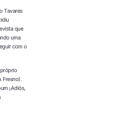
do Tavares
idiu
evista que
rando uma
seguir com o
 próprio
A Fresno).
bum ¡Adiós,
s