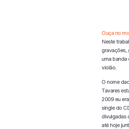
Ouça no mo
Neste trabal
gravações, 
uma banda o
violão.
O nome dado
Tavares est
2009 eu era
single do C
divulgadas 
até hoje jun