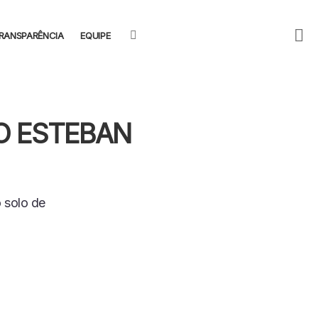
F
SEARCH
RANSPARÊNCIA
EQUIPE
U
O ESTEBAN
 solo de