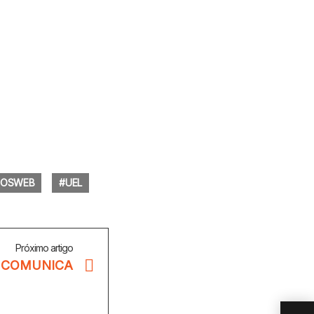
OSWEB
UEL
Próximo artigo
 COMUNICA
O P