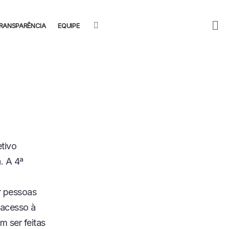
F
SEARCH
RANSPARÊNCIA
EQUIPE
U
tivo
.
A 4ª
r pessoas
 acesso à
m ser feitas