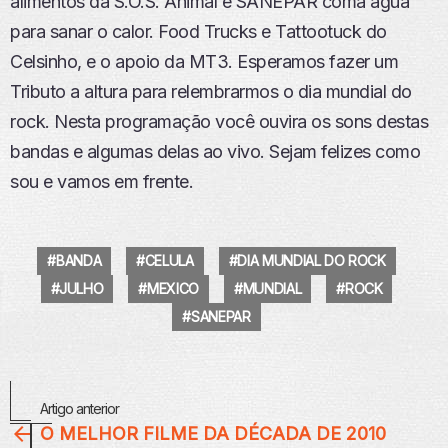
alimentos da S.O.S. Animal e SANEPAR coma água
para sanar o calor. Food Trucks e Tattootuck do
Celsinho, e o apoio da MT3. Esperamos fazer um
Tributo a altura para relembrarmos o dia mundial do
rock. Nesta programação você ouvira os sons destas
bandas e algumas delas ao vivo. Sejam felizes como
sou e vamos em frente.
BANDA
CELULA
DIA MUNDIAL DO ROCK
JULHO
MEXICO
MUNDIAL
ROCK
SANEPAR
Veja
Artigo anterior
Mais
O MELHOR FILME DA DÉCADA DE 2010