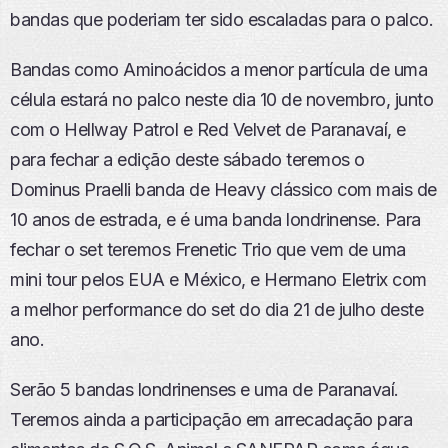
E
bandas que poderiam ter sido escaladas para o palco.
P
I
Bandas como Aminoácidos a menor partícula de uma
S
Ó
célula estará no palco neste dia 10 de novembro, junto
D
com o Hellway Patrol e Red Velvet de Paranavaí, e
I
O
para fechar a edição deste sábado teremos o
Dominus Praelli banda de Heavy clássico com mais de
10 anos de estrada, e é uma banda londrinense. Para
fechar o set teremos Frenetic Trio que vem de uma
mini tour pelos EUA e México, e Hermano Eletrix com
a melhor performance do set do dia 21 de julho deste
ano.
Serão 5 bandas londrinenses e uma de Paranavaí.
Teremos ainda a participação em arrecadação para