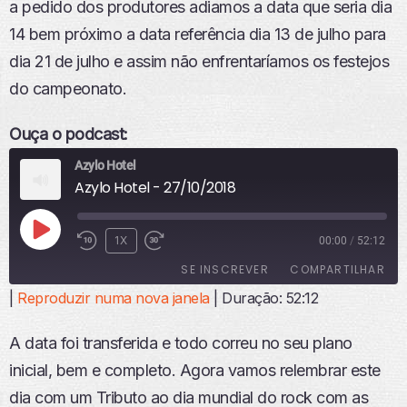
a pedido dos produtores adiamos a data que seria dia
14 bem próximo a data referência dia 13 de julho para
dia 21 de julho e assim não enfrentaríamos os festejos
do campeonato.
Ouça o podcast:
Azylo Hotel
Azylo Hotel - 27/10/2018
R
1X
00:00
/
52:12
E
SE INSCREVER
COMPARTILHAR
P
R
|
Reproduzir numa nova janela
|
Duração: 52:12
O
COMPART
ILHAR
D
FEED RSS
A data foi transferida e todo correu no seu plano
U
LINK
Z
inicial, bem e completo. Agora vamos relembrar este
I
INCORPO
dia com um Tributo ao dia mundial do rock com as
R
RAR