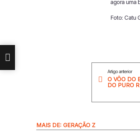
agora uma b
Foto: Catu 
PURO
Veja
Artigo anterior
Mais
O VÔO DO B
DO PURO 
MAIS DE:
GERAÇÃO Z