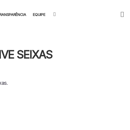
F
SEARCH
RANSPARÊNCIA
EQUIPE
U
VE SEIXAS
xas.