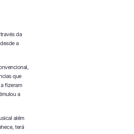
través da
 desde a
onvencional,
ências que
 a fizeram
timulou a
usical além
nhece, terá