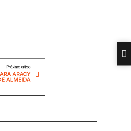
UM 
ALM
Próximo artigo
ARA ARACY
DE ALMEIDA