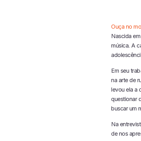
Ouça no mo
Nascida em 
música. A ca
adolescênci
Em seu trab
na arte de r
levou ela a 
questionar q
buscar um m
Na entrevist
de nos apre