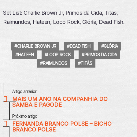
Set List: Charlie Brown Jr, Primos da Cida, Titãs,
Raimundos, Hateen, Loop Rock, Glória, Dead Fish.
CHARLIE BROWN JR
DEAD FISH
GLÓRIA
HATEEN
LOOP ROCK
PRIMOS DA CIDA
RAIMUNDOS
TITÃS
Veja
Artigo anterior
Mais
MAIS UM ANO NA COMPANHIA DO
SAMBA E PAGODE
Próximo artigo
FERNANDA BRANCO POLSE – BICHO
BRANCO POLSE