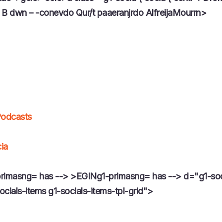
 B dwn – -conevdo Qur/t paaeranjrdo AlfreijaMourrn>
Podcasts
ia
rimasng= has --> >EGINg1-primasng= has --> d="g1-soc
cials-items g1-socials-items-tpl-grid">