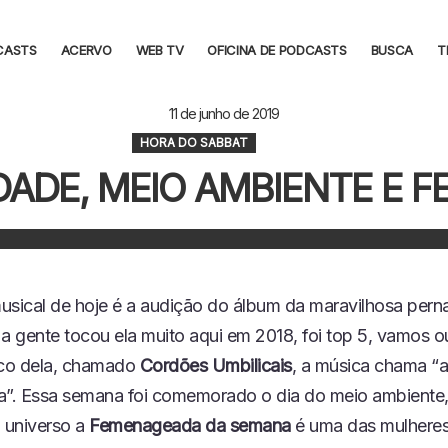
CASTS
ACERVO
WEB TV
OFICINA DE PODCASTS
BUSCA
T
11 de junho de 2019
HORA DO SABBAT
DADE, MEIO AMBIENTE E F
usical de hoje é a audição do álbum da maravilhosa pe
. a gente tocou ela muito aqui em 2018, foi top 5, vamos ou
sco dela, chamado
Cordões Umbilicais
, a música chama “at
a”.
Essa semana foi comemorado o dia do meio ambiente
o universo a
Femenageada da semana
é uma das mulheres