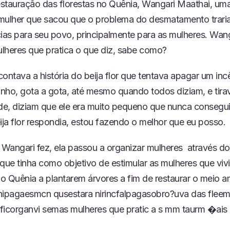
restauração das florestas no Quênia, Wangari Maathai, uma
mulher que sacou que o problema do desmatamento trari
as para seu povo, principalmente para as mulheres. Wang
lheres que pratica o que diz, sabe como?
ontava a história do beija flor que tentava apagar um inc
zinho, gota a gota, até mesmo quando todos diziam, e tira
ude, diziam que ele era muito pequeno que nunca consegui
ija flor respondia, estou fazendo o melhor que eu posso.
e Wangari fez, ela passou a organizar mulheres através do
ue tinha como objetivo de estimular as mulheres que viv
no Quênia a plantarem árvores a fim de restaurar o meio a
pagaesmcn qusestara nirincfalpagasobro?uva das fleema
corganvi semas mulheres que pratic a s mm taurm �ais