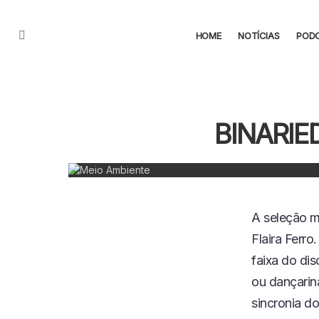
HOME
NOTÍCIAS
POD
Menu
BINARIE
A seleção m
Flaira Ferro
faixa do di
ou dançarin
sincronia d