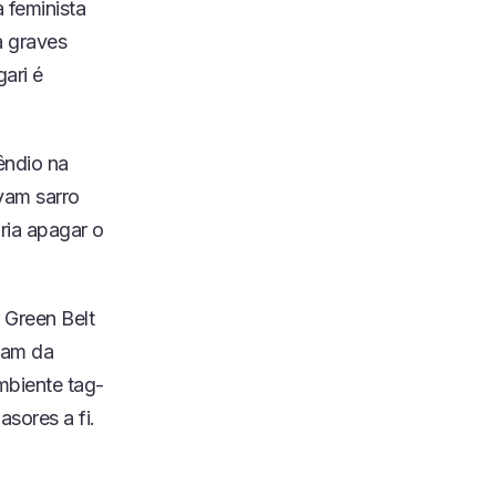
 feminista
a graves
ari é
êndio na
vam sarro
ria apagar o
 Green Belt
iam da
mbiente tag-
sores a fi.