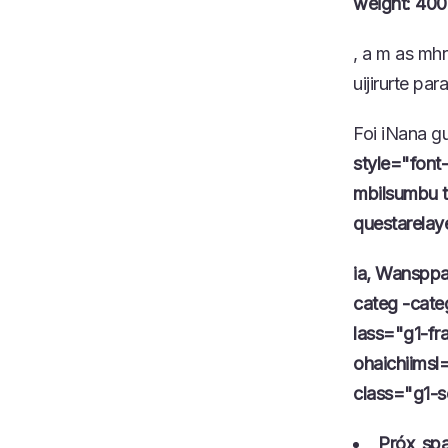
weight: 400
, a m as mh
uijirurte para
Foi iNana 
style="font
mbilsumbu t
questarelay
ia, Wansppa
categ -cate
lass="g1-fr
ohaichiimsl
class="g1-s
Próx_spa