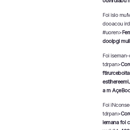
ouvirdiabu 
Foi islo mu
dooacou ird
#uoren>
Fem
doolpgi mul
Foi iseman
tdrpan>
Cor
ftirurceboi
estlhereem
a m AçeBoo
Foi iNconse
tdrpan>
Cor
iemana foi