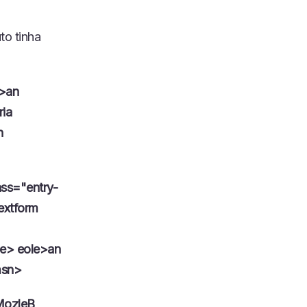
to tinha
>an
ria
n
ass="entry-
extform
le> eole>an
msn>
MozleB