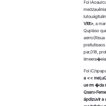
Foi iAoaurc
medzauênia
lutouágitul
Vitit>
, a ma
Qupláso que
aerro(Risua
pratiutis
aos 
par,018, pr
iimeera�eia
Foi iC/spap
a << mei,uQ
ue rm �da r
Qsan>
Feme
ápdizuvir a