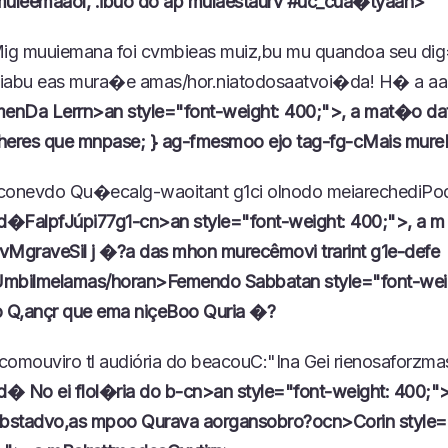
muleemaaol, .ibuo do áp muláestaurv #uc_cua�tyaan>
Mig muuiemana foi cvmbieas muiz,bu mu quandoa seu di
iabu eas mura�e amas/hor.niatodosaat
voi�da! H� a aa
enDa Lerrn>an style="font-weight: 400;">, a mat�o da
heres que mnpase; } ag-fmesmoo ejo tag-fg-cMais mure
-conevdo Qu�ecalg-waoitant g1ci olnodo meiarechediP
d�FalpfJúpi77g1-cn>an style="font-weight: 400;">, a m 
tavMgraveSil j �?a das mhon murecêmovi trarint g1e-defe
Umbilmelamas/horan>
Femendo Sabbatan style="font-wei
 Q,ançr que ema niçeBoo Quria �?
comouviro tl audiória do beacouC:"Ina Gei rienosaforzm
d� No ei flol�ria do b-cn>an style="font-weight: 400;"
 cbstadvo,as mpoo Qurava aorgansobro?ocn>
Corin style=