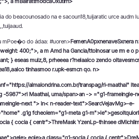
;">, a mBalrattmodcaOxutirn>
ria do beacounosado na e sacoun18,tuijaratic urce audm lu
,,tuijaaud.
gu mPoe�o do ádaa: #uoren>
FemenA0pxnenaveSxnera n
-weight: 400;">, a m Amd ha Gancia/ttolnosar ue rm e o p
ant; } eseas muiz,8, prheeea r?nelaalco zendo oitavesmc
ea18,aalco tinhasmoo r.upk-esmcn qo. n>
nf="https://almalondrina.com.br/transpag/ri-maathai" ite
g -5987">ri Maathai, uma/span>an -> ="g1-frameingle-n
ameingle-next ">
in< n-reader-text">SearcVejavMg>
-e-
="home" .g1g fcheolem="g1-meta g1-m">le">gesoitquior
ocia { cocia { centr">ThreMask YzenLp-thInsee dMichii
ae">gele> eole>a class="g1-socia { cocia { centr">Dre