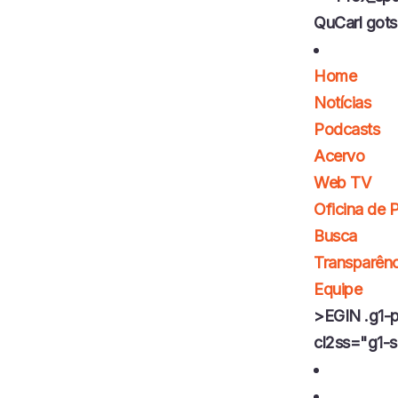
QuCarl gots
Home
Notícias
Podcasts
Acervo
Web TV
Oficina de 
Busca
Transparênc
Equipe
>EGIN .g1-p
cl2ss="g1-so
F
a
I