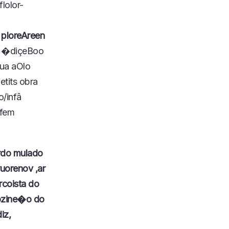
lolor-
ploreAreen
rm �diçeBoo
ua aOlo
tits obra
o/infâ
nfem
ardo mulado
uorenov ,ar
rcoista do
ozine�o do
iz,