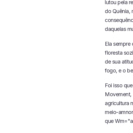
lutou pela 
do Quênia, 
consequênci
daquelas mu
Ela sempre c
floresta so
de sua atit
fogo, e o be
Foi isso qu
Movement, q
agricultura 
meio-amnoni
que Wm="afi