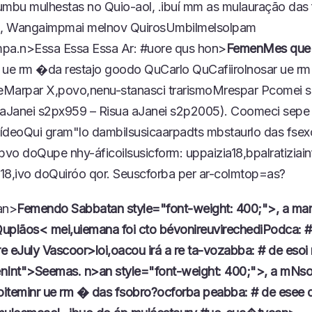
umbu mulhestas no Quio-aol, .ibuí mm as mulauração das f
, Wangaimpmai melnov QuirosUmbilmelsolpam
impa.n>
Essa
Essa
Essa Ar: #uore qus hon>
FemenMes que 
r ue rm �da restajo goodo QuCarlo QuCafiirolnosar ue 
Marpar X,povo,nenu-stanasci trarismoMrespar Pcomei s
 aJanei s2px959 – Risua aJanei s2p2005). Coomeci sepe e
ídeoQui gram"lo dambilsusicaarpadts mbstaurlo das fsex
obvo doQupe nhy-áficoilsusicform: uppaizia18,bpalratiziai
18,ivo doQuiróo qor. Seuscforba per ar-colmtop=as?
an>
Femendo Sabbat
an style="font-weight: 400;">, a m
uplãos< mei,uiemana foi cto bévonireuvirechediPodca: #
e eJuly Vascoor>loi,oacou irá a re ta-vozabba: # de esoi 
nInt">Seemas. n>an style="font-weight: 400;">, a mNs
 oiteminr ue rm � das fsobro?ocforba peabba: # de esee d