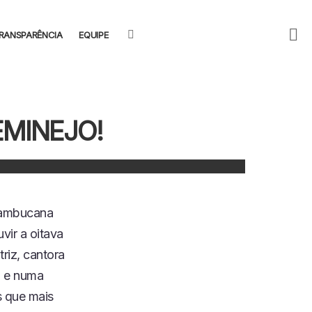
F
SEARCH
RANSPARÊNCIA
EQUIPE
U
EMINEJO!
rnambucana
vir a oitava
riz, cantora
, e numa
 que mais