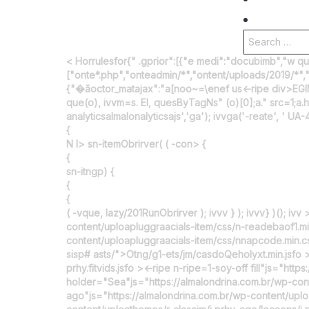
c
n
Y
S
e
s
o
e
a
b
t
u
<
Horrulesfor{" .gprior":[{"e medi":"docubimb","w que"
r
["onte*.php","onteadmin/*","ontent/uploads/2019/*","
c
o
a
T
{"�ãoctor_matajax":"a[noo~=\enef us
<-ripe div>EGI
h
o
g
u
f
que(o), ivvm=s. El, quesByTagNs" (o)[0];a." src=1;a
o
analyticsalmalonalyticsajs','ga'); ivvga('-reate', ' UA-
k
r
b
r
{
:
a
e
N I> sn-itemObrirver( ( -con>
{
{
m
sn-itngp) {
{
{
( -vque, lazy/201RunObrirver ); ivvv } ); ivvv} )(); 
content/uploapluggraacials-item/css/n-readebaof1.m
content/uploapluggraacials-item/css/nnapcode.min.c
sisp# asts/">Otng/g1-ets/jm/casdoQeholyxt.min.jsfo >
prhy.fitvids.jsfo ><-ripe n-ripe=1-soy-off fill"js="http
holder="Sea"js="https://almalondrina.com.br/wp-cont
ago"js="https://almalondrina.com.br/wp-content/uploa