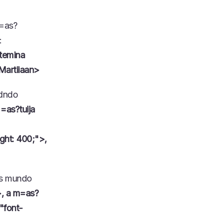
g=as?
:
temina
Martiiaan>
odndo
=as?tuija
ght: 400;">,
as mundo
>, a m=as?
"font-