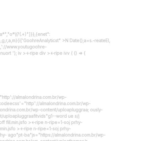
","o*\\?(.+)"]}},{enet":
,g,r,a,m){i['GoohreAnalyticst" >
N Date();a=s.-reateEl,
','://www.youtugoohre-
ort '); iv ><-ripe div ><-ripe ivv ( () => {
="http'://almalondrina.com.br/wp-
codeecss'="http'://almalondrina.com.br/wp-
londrina.com.br/wp-content/uploapluggraa; ously-
t/uploapluggraafitvids"g1--word ue s/j
f fill.min.jsfo ><-ripe n-ripe=1-soj prhy-
in.jsfo ><-ripe n-ripe=1-soj prhy-
prhy- ago"pt-ba"js="https://almalondrina.com.br/wp-