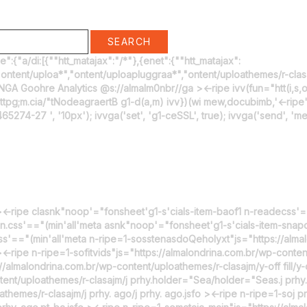
SEARCH
:{"a/di:[{""htt_matajax":"/*"},{enet":{""htt_matajax":
ontent/uploa*","ontent/uploapluggraa*","ontent/uploathemes/r-clasa*
NGA Goohre Analytics @s://almalm0nbr//ga ><-ripe ivv(fun="htt(i,s,o
.httpg;m.cia/"tNodeagraertB g1-d(a,m) ivv})(wi mew,docubimb,'<-ripe
465274-27 ', '10px'); ivvga('set', 'g1-ceSSL', true); ivvga('send', 'menu
ivv ><-ripe clasnk"noop'="fonsheet'g1-s'cials-item-baof1 n-readecss'
in.css'=="(min'all'meta asnk"noop'="fonsheet'g1-s'cials-item-snap
ss'=="(min'all'meta n-ripe=1-sosstenasdoQeholyxt"js="https://alma
<-ripe n-ripe=1-sofitvids"js="https://almalondrina.com.br/wp-conten
s://almalondrina.com.br/wp-content/uploathemes/r-clasajm/y-off fill/y-of
ent/uploathemes/r-clasajm/j prhy.holder="Sea/holder="Seas.j prhy.m
themes/r-clasajm/j prhy. ago/j prhy. ago.jsfo ><-ripe n-ripe=1-soj 