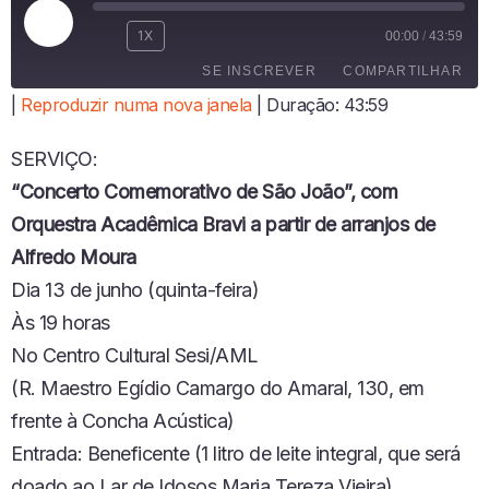
R
1X
00:00
/
43:59
E
SE INSCREVER
COMPARTILHAR
P
R
|
Reproduzir numa nova janela
|
Duração: 43:59
O
COMPARTI
D
LHAR
FEED RSS
SERVIÇO:
U
LINK
Z
“Concerto Comemorativo de São João”, com
I
INCORPO
Orquestra Acadêmica Bravi a
partir de arranjos de
R
RAR
E
Alfredo Moura
P
Dia 13 de junho (quinta-feira)
I
S
Às 19 horas
Ó
No Centro Cultural Sesi/AML
D
I
(R. Maestro Egídio Camargo do Amaral, 130, em
O
frente à Concha Acústica)
Entrada: Beneficente (1 litro de leite integral, que será
doado ao Lar de Idosos Maria Tereza Vieira)