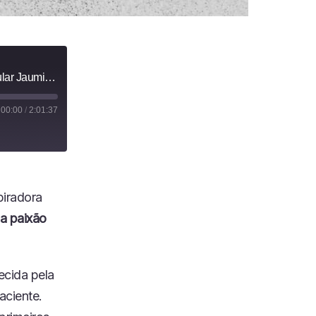
Business Rock entrevista o angiologista e cirurgião vascular Jaumir Lourenço
00:00
/
2:01:37
piradora
ua paixão
ecida pela
aciente.