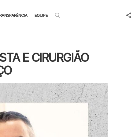
F
SEARCH
RANSPARÊNCIA
EQUIPE
U
STA E CIRURGIÃO
ÇO