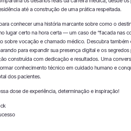
mpartilha os desafios reais da carreira médica, desde os 
D
esidência até a construção de uma prática respeitada.
I
O
para conhecer uma história marcante sobre como o desti
no lugar certo na hora certa — um caso de “facada nas c
ito sobre vocação e chamado médico. Descubra também 
parando para expandir sua presença digital e os segredos 
ão construída com dedicação e resultados. Uma convers
ormar conhecimento técnico em cuidado humano e conqu
tal dos pacientes.
ssa dose de experiência, determinação e inspiração!
ock
ucesso