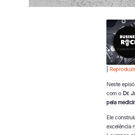
|
Reproduzir
COMPART
LHAR
Neste epis
FEED RSS
LINK
com o
Dr. J
INCORPO
pela medici
RAR
Ele construi
excelência 