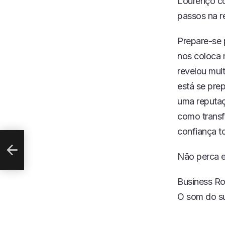
Lourenço co
passos na r
Prepare-se 
nos coloca 
revelou mu
está se pre
uma reputaç
 PÉ
como transf
confiança to
Não perca e
Business R
O som do s