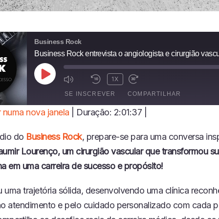
Business Rock
R
1X
E
SE INSCREVER
COMPARTILHAR
P
R
 numa nova janela
|
Duração: 2:01:37
|
O
I
D
ódio do
Business Rock
, prepare-se para uma conversa ins
U
Z
aumir Lourenço, um cirurgião vascular que transformou s
I
na em uma carreira de sucesso e propósito!
R
E
P
u uma trajetória sólida, desenvolvendo uma clínica reconh
I
no atendimento e pelo cuidado personalizado com cada p
S
Ó