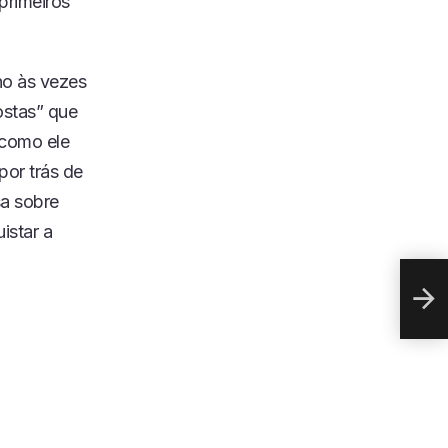
primeiros
no às vezes
ostas” que
como ele
por trás de
a sobre
SON
istar a
CRU