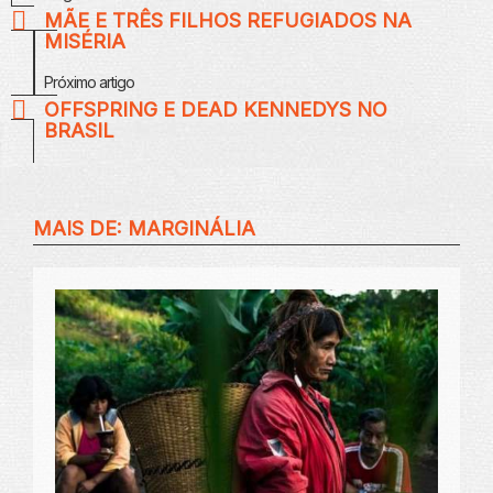
MÃE E TRÊS FILHOS REFUGIADOS NA
MISÉRIA
Próximo artigo
OFFSPRING E DEAD KENNEDYS NO
BRASIL
MAIS DE:
MARGINÁLIA