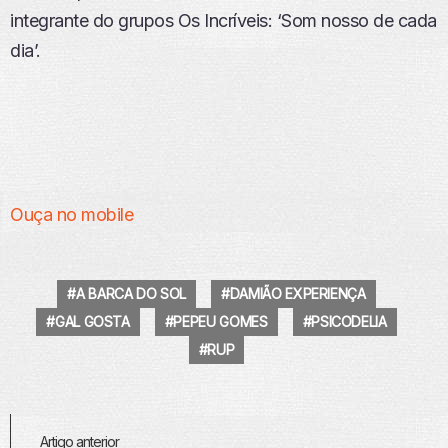
integrante do grupos Os Incríveis: ‘Som nosso de cada
dia’.
Ouça no mobile
A BARCA DO SOL
DAMIÃO EXPERIENÇA
GAL GOSTA
PEPEU GOMES
PSICODELIA
RUP
Veja
Artigo anterior
Mais