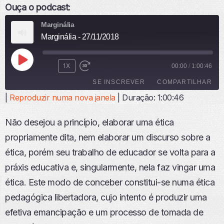
Ouça o podcast:
Marginália
Marginália - 27/11/2018
R
1X
00:00
/
1:00:46
E
SE INSCREVER
COMPARTILHAR
P
R
|
Reproduzir numa nova janela
|
Duração: 1:00:46
O
COMPARTI
D
LHAR
FEED RSS
Não desejou a princípio, elaborar uma ética
U
LINK
Z
propriamente dita, nem elaborar um discurso sobre a
I
INCORPO
ética, porém seu trabalho de educador se volta para a
R
RAR
E
práxis educativa e, singularmente, nela faz vingar uma
P
ética. Este modo de conceber constitui-se numa ética
I
S
pedagógica libertadora, cujo intento é produzir uma
Ó
efetiva emancipação e um processo de tomada de
D
I