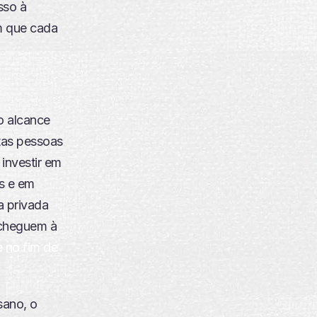
sso à
m que cada
o alcance
tas pessoas
investir em
s e em
a privada
e cheguem à
e no fim de
sano, o