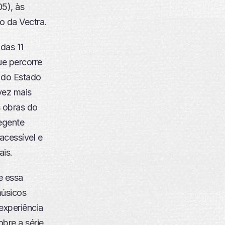
05), às
o da Vectra.
 das 11
ue percorre
r do Estado
vez mais
s obras do
regente
acessível e
ais.
ue essa
músicos
 experiência
obre a série