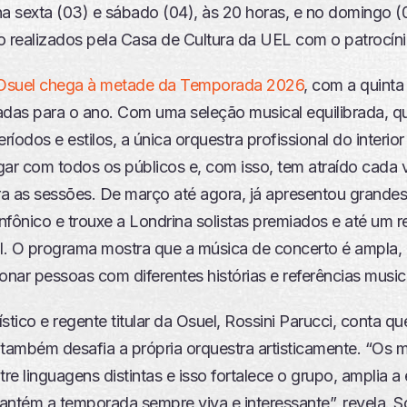
na sexta (03) e sábado (04), às 20 horas, e no domingo (
o realizados pela Casa de Cultura da UEL com o patrocíni
Osuel chega à metade da Temporada 2026
, com a quinta
adas para o ano. Com uma seleção musical equilibrada, q
eríodos e estilos, a única orquestra profissional do interio
gar com todos os públicos e, com isso, tem atraído cada 
a as sessões. De março até agora, já apresentou grande
infônico e trouxe a Londrina solistas premiados e até um 
al. O programa mostra que a música de concerto é ampla, 
nar pessoas com diferentes histórias e referências music
tístico e regente titular da Osuel, Rossini Parucci, conta q
 também desafia a própria orquestra artisticamente. “Os 
tre linguagens distintas e isso fortalece o grupo, amplia a
mantém a temporada sempre viva e interessante”, revela. S