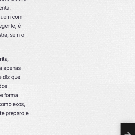
enta,
eguem com
egente, é
tra, sem o
ita,
ia apenas
e diz que
 dos
de forma
 complexos,
nte preparo e
SON
KAP