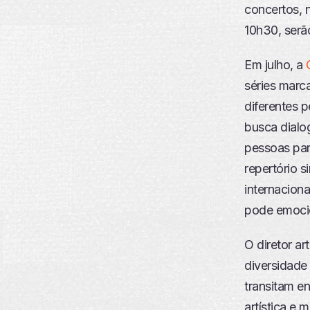
concertos, 
10h30, serã
Em julho, a
séries marc
diferentes p
busca dialo
pessoas par
repertório s
internacion
pode emocio
O diretor ar
diversidade
transitam en
artística e 