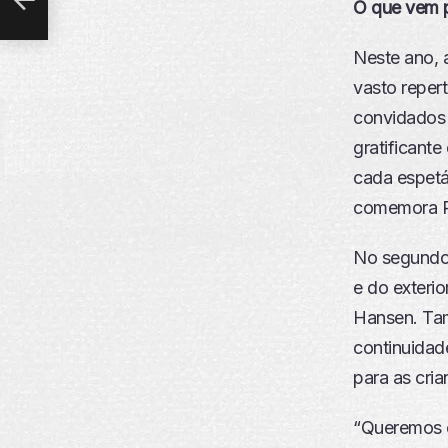
O que vem p
Neste ano, a
vasto reper
convidados 
gratificant
cada espetá
comemora R
No segundo 
e do exterio
Hansen. Tam
continuidad
para as cria
“Queremos o