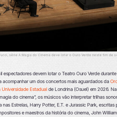
ucci, série A Magia do Cinema deve lotar o Ouro Verde neste fim de se
il espectadores devem lotar o Teatro Ouro Verde durante 
a acompanhar um dos concertos mais aguardados da
Orq
a Universidade Estadual
de Londrina (Osuel) em 2026. Na 
magia do cinema”, os músicos vão interpretar trilhas sono
nas Estrelas, Harry Potter, E.T. e Jurassic Park, escritas
positores e maestros da história do cinema, John William