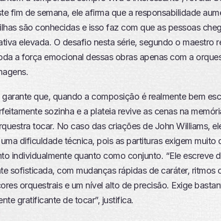
ste fim de semana, ele afirma que a responsabilidade aum
rilhas são conhecidas e isso faz com que as pessoas ch
tiva elevada. O desafio nesta série, segundo o maestro r
toda a força emocional dessas obras apenas com a orques
magens.
 garante que, quando a composição é realmente bem escr
rfeitamente sozinha e a plateia revive as cenas na memór
questra tocar. No caso das criações de John Williams, el
 uma dificuldade técnica, pois as partituras exigem muito
nto individualmente quanto como conjunto. “Ele escreve 
e sofisticada, com mudanças rápidas de caráter, ritmos
ores orquestrais e um nível alto de precisão. Exige basta
te gratificante de tocar”, justifica.