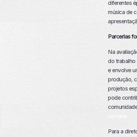
diferentes é
música de c
apresentaçã
Parcerias f
Na avaliaçã
do trabalho
e envolve u
produção, c
projetos es
pode contri
comunidade
semana
Para a dire