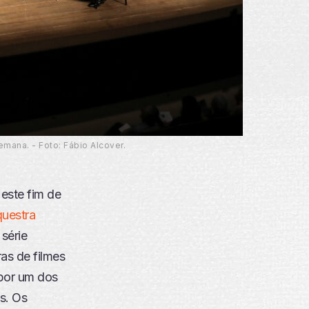
mana. - Foto: Fábio Alcover.
este fim de
uestra
série
ras de filmes
 por um dos
s. Os