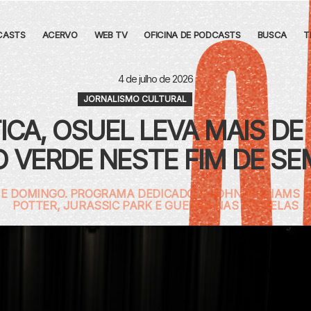
CASTS
ACERVO
WEB TV
OFICINA DE PODCASTS
BUSCA
T
4 de julho de 2026
JORNALISMO CULTURAL
CA, OSUEL LEVA MAIS DE
 VERDE NESTE FIM DE S
 E DOMINGO. PROGRAMA DEDICADO A JOHN WILLIAMS R
POTTER, JURASSIC PARK E GUERRA NAS ESTRELAS