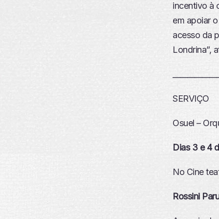
incentivo à 
em apoiar o 
acesso da p
Londrina”, a
____________
SERVIÇO
Osuel – Orq
Dias 3 e 4 d
No Cine tea
Rossini Paru