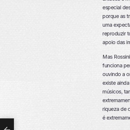
especial de
porque as t
uma expecta
reproduzir 
apoio das i
Mas Rossini
funciona pe
ouvindo a or
existe ainda
músicos, ta
extremament
riqueza de c
é extremamen