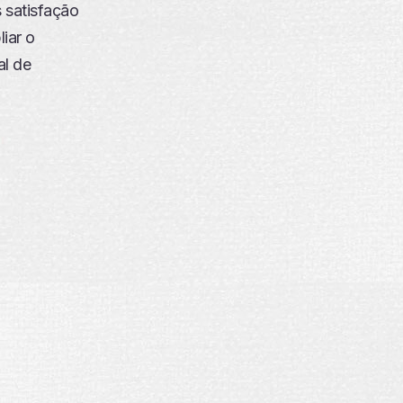
s satisfação
iar o
al de