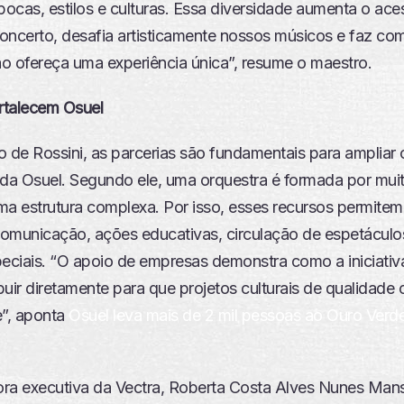
pocas, estilos e culturas. Essa diversidade aumenta o ace
oncerto, desafia artisticamente nossos músicos e faz co
o ofereça uma experiência única”, resume o maestro.
ortalecem Osuel
o de Rossini, as parcerias são fundamentais para ampliar 
 da Osuel. Segundo ele, uma orquestra é formada por mui
ma estrutura complexa. Por isso, esses recursos permitem 
omunicação, ações educativas, circulação de espetáculo
peciais. “O apoio de empresas demonstra como a iniciativ
buir diretamente para que projetos culturais de qualidad
”, aponta
Osuel leva mais de 2 mil pessoas ao Ouro Verd
tora executiva da Vectra, Roberta Costa Alves Nunes Man