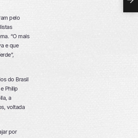
aram pelo
istas
ema. “O mais
va e que
erde”,
os do Brasil
e Philip
la, a
s, voltada
jar por