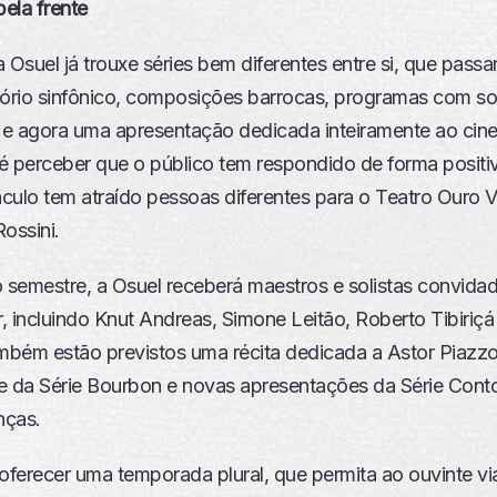
ela frente
 Osuel já trouxe séries bem diferentes entre si, que pass
tório sinfônico, composições barrocas, programas com sol
e agora uma apresentação dedicada inteiramente ao cin
e é perceber que o público tem respondido de forma positi
culo tem atraído pessoas diferentes para o Teatro Ouro V
ossini.
semestre, a Osuel receberá maestros e solistas convidad
r, incluindo Knut Andreas, Simone Leitão, Roberto Tibiriçá 
bém estão previstos uma récita dedicada a Astor Piazzol
e da Série Bourbon e novas apresentações da Série Conto
nças.
ferecer uma temporada plural, que permita ao ouvinte via