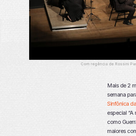
Com regência de Rossini Par
Mais de 2 m
semana par
Sinfônica d
especial “A 
como Guerra 
maiores com