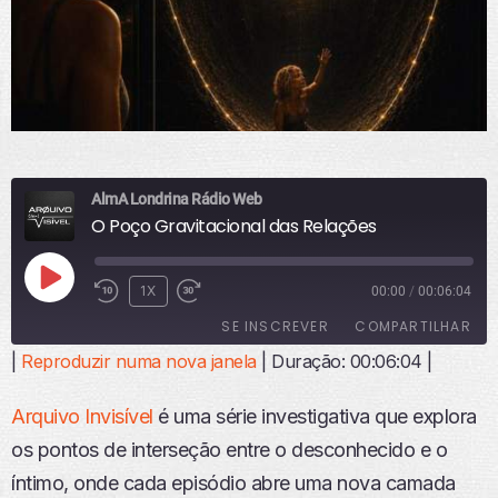
AlmA Londrina Rádio Web
O Poço Gravitacional das Relações
R
1X
00:00
/
00:06:04
E
SE INSCREVER
COMPARTILHAR
P
R
|
Reproduzir numa nova janela
|
Duração: 00:06:04
|
O
COMPART
ILHAR
D
FEED RSS
Arquivo Invisível
é uma série investigativa que explora
U
LINK
Z
os pontos de interseção entre o desconhecido e o
I
INCORPO
íntimo, onde cada episódio abre uma nova camada
R
RAR