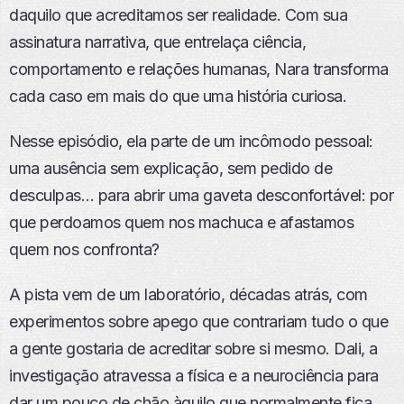
E
daquilo que acreditamos ser realidade. Com sua
P
assinatura narrativa, que entrelaça ciência,
I
S
comportamento e relações humanas, Nara transforma
Ó
cada caso em mais do que uma história curiosa.
D
I
O
Nesse episódio, ela parte de um incômodo pessoal:
uma ausência sem explicação, sem pedido de
desculpas… para abrir uma gaveta desconfortável: por
que perdoamos quem nos machuca e afastamos
quem nos confronta?
A pista vem de um laboratório, décadas atrás, com
experimentos sobre apego que contrariam tudo o que
a gente gostaria de acreditar sobre si mesmo. Dali, a
investigação atravessa a física e a neurociência para
dar um pouco de chão àquilo que normalmente fica