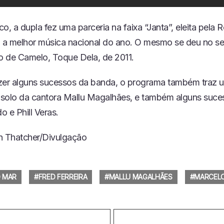
o, a dupla fez uma parceria na faixa “Janta”, eleita pela R
a melhor música nacional do ano. O mesmo se deu no s
lo de Camelo, Toque Dela, de 2011.
zer alguns sucessos da banda, o programa também traz 
solo da cantora Mallu Magalhães, e também alguns suce
 e Phill Veras.
n Thatcher/Divulgação
 MAR
FRED FERREIRA
MALLU MAGALHÃES
MARCEL