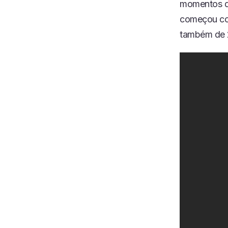
momentos de
começou com
também de 