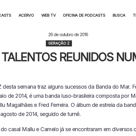
CASTS
ACERVO
WEB TV
OFICINA DE PODCASTS
BUSCA
T
26 de outubro de 2016
GERAÇÃO Z
 TALENTOS REUNIDOS NU
 desta semana traz alguns sucessos da Banda do Mar.
F
aio de 2014, é uma banda luso-brasileira composta por M
lu Magalhães e Fred Ferreira. O álbum de estreia da band
agosto de 2014, seguido de turnê.
s do casal Mallu e Camelo já se encontraram em diversos 