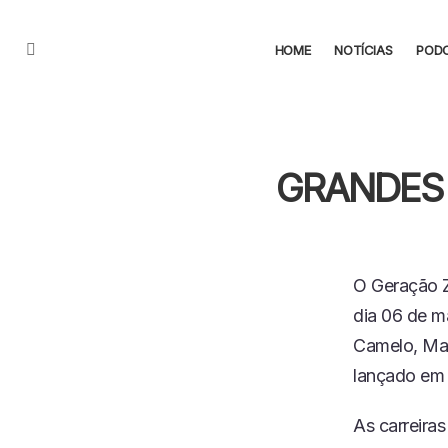
HOME
NOTÍCIAS
POD
Menu
GRANDES
O Geração Z
dia 06 de m
Camelo, Mal
lançado em 
As carreira