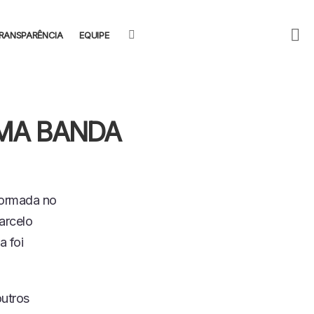
F
SEARCH
RANSPARÊNCIA
EQUIPE
U
MA BANDA
ormada no
arcelo
a foi
outros