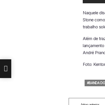
Naquele disc
Stone como 
trabalho so
Além de tra
lançamento 
 EM
André Prando
Foto: Kento
BANDA DO
Veja
Artigo anterior