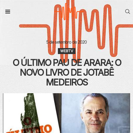
S
Menu
5 de setembro de 2020
WEBTV
O ÚLTIMO PAU DE ARARA: O
NOVO LIVRO DE JOTABÊ
MEDEIROS