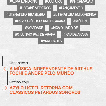
ALMA LONDRINA
CULTURA
INFORMAÇÃO
JOTABÊ MEDEIROS
LANÇAMENTO
LITERATURA BRASILEIRA
LITERATURA EM LONDRINA
LIVRO O ÚLTIMO PAU DE ARARA
MÚSICA
NOVIDADE
NOVO LIVRO DE
O ÚLTIMO PAU DE ARARA
PAU DE ARARA
VARIEDADES
Veja
Artigo anterior
Mais
A MÚSICA INDEPENDENTE DE ARTHUS
FOCHI E ANDRÉ PELO MUNDO
Próximo artigo
AZYLO HOTEL RETORNA COM
CLÁSSICOS PETARDOS SONOROS