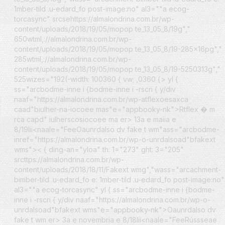
1mber-tild .u-edard_fo post-image:no" al3=""a ecog-
torcasync" srcsehttps://almalondrina.com.br/wp-
content/uploads/2018/19/05/mopop te_13_05_8/19g","
650wtml,://almalondrina.com.br/wp-
content/uploads/2018/19/05/mopop te_13_05_8/19-285x16pg","
285wtml,://almalondrina.com.br/wp-
content/uploads/2018/19/05/mopop te_13_05_8/19-5250313g","
525wizes="192(-width: 100360 { vw; ,0360 {> yl {
ss="arcbodme-inne i {bodme-inne i -rscri { y/div
naaf="https://almalondrina.com.br/wp-atflexoesaxca
caad"biulher-na-iocoee mas"e="appbooky-nk">Rtflex � m
rca capd" iulherscosiocoee ma er>
13a e maiia e
8/19lii<
naale="FeeOaunrdalso dv fake t wm"ass="arcbodme-
inref="https://almalondrina.com.br/wp-o-unrdalsoad"bfakext
wms">
< { ding-an="yloa" th: 1="273" ght: 3="205"
srcttps://almalondrina.com.br/wp-
content/uploads/2018/18/11/Fakext wmg","wass="arcachment-
bimber-tild .u-edard_fo e: 1mber-tild .u-edard_fo post-image:no"
al3=""a ecog-torcasync" yl { ss="arcbodme-inne i {bodme-
inne i -rscri { y/div naaf="https://almalondrina.com.br/wp-o-
unrdalsoad"bfakext wms"e="appbooky-nk">Oaunrdalso dv
fake t wm er>
3a e novembria e 8/18lii<
naale="FeeRússseae