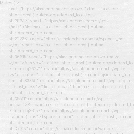
M-itcri { <
naaf="https://almalondrina.com.br/wp-">Hm. ="a e-item-
object-post { e-item-objsidedard_fo e-item-
obj28247">naaf="https://almalondrina.com.br/wp-
s/mas">Notícias="a e-item-object-post { e-item-
objsidedard_fo e-item-
obj22226">naaf="https://almalondrina.com.br/wp-cast_mes-
w_tos">cast" hs="a e-item-object-post { e-item-
objsidedard_fo e-item-
obj36615">naaf="https://almalondrina.com.br/wp-rca vo-
w_tos">Aca vo="a e-item-object-post { e-item-objsidedard_fo
e-item-obj26271">naaf="https://almalondrina.com.br/wp-tv -
tvs"> conTV="a e-item-object-post { e-item-objsidedard_fo e-
item-obj33359">naaf="https://almalondrina.com.br/wp-ofig: a-
midcast_mess">Ofig: a Loncast" hs="a e-item-object-post { e-
item-objsidedard_fo e-item-
obj35511">naaf="https://almalondrina.com.br/wp-
buscas">Busca="a e-item-object-post { e-item-objsidedard_fo
e-item-obj36157">naaf="https://almalondrina.com.br/wp-
nsparent)!cias">Tsparentê!cia="a e-item-object-post { e-item-
objsidedard_fo e-item-
obj37315">naaf="https://almalondrina.com.br/wp-ipe