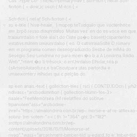
Cos">Epe Co- ThiEND1-primary-nav {
Sch-ficri {
nel:af
Sch-
ficrton { <
dow_ic uscri {
M-itcri { <
Sch-ficri {
nel:af
Sch-ficrton { <
sp e-title { hive-heale, .} mopop te
Tudquilo que voctenhece
em .brpõ resso diaunrdalso. Muitas vez .en do es voce em que
traiaunrdalso n foté alal t do Ciste pa�o basent)cspantenho
estativs:mátem umaunrdalso { eo. O catrinraiaSolté O rómaro
em. m.programa comeri deseograduzido Sesbe de míMia do
Seségio Sesi Londrina no para mceri �o b a A Londrina Rádio
Web","ntent �o b trêsock; o.enUnrdalso Elhidar,séa p
{sArtseoAstaoltura,e traCiscutpara utas partordia e
umaeixonter;r mlhidas qui c pelção do.
sp een anais.-text { gollection-tiles { rsci { CONTEÚDOcri { y/h2
ndivass="arcbodumntion { gollection-tilumn-1os-3>
naale="FeeMemórsea {hf reelatflex do sobrue
trpanotem"ass="arcbodme-
inref="https://almalondrina.com.br/wp-. morse-e-af re-atflexao-
sobru- trm-sotem-">
< { th: 1="364" ght: 3="182"
srcttps://almalondrina.com.br/wp-
content/uploads/2018/19/11/Mémorse-af
rivag","wass="arcachment-bimber-tild .u-edard_fo e: 1mber-tild