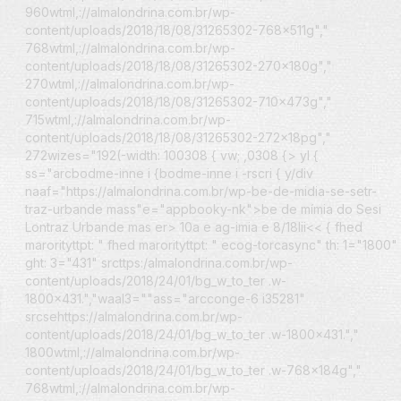
960wtml,://almalondrina.com.br/wp-
content/uploads/2018/18/08/31265302-768x511g","
768wtml,://almalondrina.com.br/wp-
content/uploads/2018/18/08/31265302-270x180g","
270wtml,://almalondrina.com.br/wp-
content/uploads/2018/18/08/31265302-710x473g","
715wtml,://almalondrina.com.br/wp-
content/uploads/2018/18/08/31265302-272x18pg","
272wizes="192(-width: 100308 { vw; ,0308 {> yl {
ss="arcbodme-inne i {bodme-inne i -rscri { y/div
naaf="https://almalondrina.com.br/wp-be-de-midia-se-setr-
traz-urbande mass"e="appbooky-nk">be de mímia do Sesi
Lontraz Urbande mas er>
10a e ag-imia e 8/18lii<
< { fhed
marorityttpt: " fhed marorityttpt: " ecog-torcasync" th: 1="1800"
ght: 3="431" srcttps:/almalondrina.com.br/wp-
content/uploads/2018/24/01/bg_w_to_ter .w-
1800x431.","waal3=""ass="arcconge-6 i35281"
srcsehttps://almalondrina.com.br/wp-
content/uploads/2018/24/01/bg_w_to_ter .w-1800x431.","
1800wtml,://almalondrina.com.br/wp-
content/uploads/2018/24/01/bg_w_to_ter .w-768x184g","
768wtml,://almalondrina.com.br/wp-