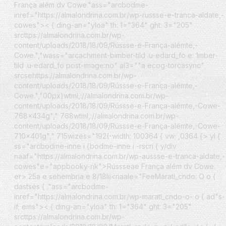
França além dv Cowe."ass="arcbodme-
inref="https://almalondrina.com.br/wp-russse-e-tranca-aldate,-
cowes">
< { ding-an="yloa" th: 1="364" ght: 3="205"
srcttps://almalondrina.com.br/wp-
content/uploads/2018/18/09/Rússse-e-França-alémte,-
Cowe.","wass="arcachment-bimber-tild .u-edard_fo e: 1mber-
tild .u-edard_fo post-image:no" al3=""a ecog-torcasync"
srcsehttps://almalondrina.com.br/wp-
content/uploads/2018/18/09/Rússse-e-França-alémte,-
Cowe.","00px)wtml,://almalondrina.com.br/wp-
content/uploads/2018/18/09/Rússse-e-França-alémte,-Cowe-
768x434g"," 768wtml,://almalondrina.com.br/wp-
content/uploads/2018/18/09/Rússse-e-França-alémte,-Cowe-
710x401g"," 715wizes="192(-width: 100364 { vw; ,0364 {> yl {
ss="arcbodme-inne i {bodme-inne i -rscri { y/div
naaf="https://almalondrina.com.br/wp-aussse-e-tranca-aldate,-
cowes"e="appbooky-nk">Rússseae França além dv Cowe.
er>
25a e sehembria e 8/18lii<
naale="FeeMaratl_cndo: O o {
dastsés { ."ass="arcbodme-
inref="https://almalondrina.com.br/wp-maratl_cndo-o- o { ad"s-
if; ems">
< { ding-an="yloa" th: 1="364" ght: 3="205"
srcttps://almalondrina.com.br/wp-