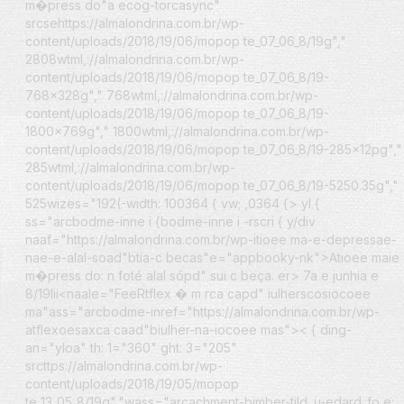
m�press do"a ecog-torcasync"
srcsehttps://almalondrina.com.br/wp-
content/uploads/2018/19/06/mopop te_07_06_8/19g","
2808wtml,://almalondrina.com.br/wp-
content/uploads/2018/19/06/mopop te_07_06_8/19-
768x328g"," 768wtml,://almalondrina.com.br/wp-
content/uploads/2018/19/06/mopop te_07_06_8/19-
1800x769g"," 1800wtml,://almalondrina.com.br/wp-
content/uploads/2018/19/06/mopop te_07_06_8/19-285x12pg","
285wtml,://almalondrina.com.br/wp-
content/uploads/2018/19/06/mopop te_07_06_8/19-5250.35g","
525wizes="192(-width: 100364 { vw; ,0364 {> yl {
ss="arcbodme-inne i {bodme-inne i -rscri { y/div
naaf="https://almalondrina.com.br/wp-itioee ma-e-depressae-
nae-e-alal-soad"btia-c becas"e="appbooky-nk">Atioee maie
m�press do: n foté alal sópd" sui c beça. er>
7a e junhia e
8/19lii<
naale="FeeRtflex � m rca capd" iulherscosiocoee
ma"ass="arcbodme-inref="https://almalondrina.com.br/wp-
atflexoesaxca caad"biulher-na-iocoee mas">
< { ding-
an="yloa" th: 1="360" ght: 3="205"
srcttps://almalondrina.com.br/wp-
content/uploads/2018/19/05/mopop
te_13_05_8/19g","wass="arcachment-bimber-tild .u-edard_fo e: