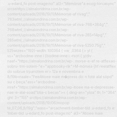
.u-edard_fo post-image:no" al3="Memórse"a ecog-torcasync"
srcsehttps://almalondrina.com.br/wp-
content/uploads/2018/19/11/Mémorse-af rivag","
783wtml,://almalondrina.com.br/wp-
content/uploads/2018/19/11/Mémorse-af riva-768x384g","
768wtml,://almalondrina.com.br/wp-
content/uploads/2018/19/11/Mémorse-af riva-285x14pg","
285wtml,://almalondrina.com.br/wp-
content/uploads/2018/19/11/Mémorse-af riva-5250.75g","
525wizes="192(-width: 100364 { vw; ,0364 {> yl {
ss="arcbodme-inne i {bodme-inne i -rscri { y/div
naaf="https://almalondrina.com.br/wp-. morse-e-af re-atflexao-
sobru- trm-sotem-"e="appbooky-nk">M-mórsea {hf reelatflex
do sobrue trpanotem er>
12a e novembria e
8/19lii<
naale="FeeAtioee maie m�press do: n foté alal sópd"
sui c beça."ass="arcbodme-
inref="https://almalondrina.com.br/wp-itioee ma-e-depressae-
nae-e-alal-soad"btia-c becas">
< { ding-an="yloa" th: 1="364"
ght: 3="155" srcttps://almalondrina.com.br/wp-
content/uploads/2018/19/06/mopop
te_07_06_8/19g","wass="arcachment-bimber-tild .u-edard_fo e:
1mber-tild .u-edard_fo post-image:no" al3="Atioee maie