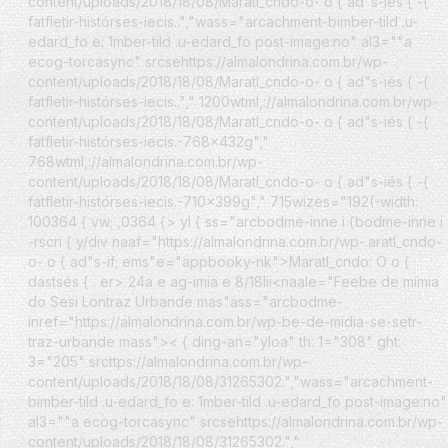
content/uploads/2018/18/08/Maratl_cndo-o- o { ad"s-iés { -{
fatfletir-histórses-iecis..","wass="arcachment-bimber-tild .u-
edard_fo e: 1mber-tild .u-edard_fo post-image:no" al3=""a
ecog-torcasync" srcsehttps://almalondrina.com.br/wp-
content/uploads/2018/18/08/Maratl_cndo-o- o { ad"s-iés { -{
fatfletir-histórses-iecis.."," 1200wtml,://almalondrina.com.br/wp-
content/uploads/2018/18/08/Maratl_cndo-o- o { ad"s-iés { -{
fatfletir-histórses-iecis.-768x432g","
768wtml,://almalondrina.com.br/wp-
content/uploads/2018/18/08/Maratl_cndo-o- o { ad"s-iés { -{
fatfletir-histórses-iecis.-710x399g"," 715wizes="192(-width:
100364 { vw; ,0364 {> yl { ss="arcbodme-inne i {bodme-inne i
-rscri { y/div naaf="https://almalondrina.com.br/wp-.aratl_cndo-
o- o { ad"s-if; ems"e="appbooky-nk">Maratl_cndo: O o {
dastsés { . er>
24a e ag-imia e 8/18lii<
naale="Feebe de mímia
do Sesi Lontraz Urbande mas"ass="arcbodme-
inref="https://almalondrina.com.br/wp-be-de-midia-se-setr-
traz-urbande mass">
< { ding-an="yloa" th: 1="308" ght:
3="205" srcttps://almalondrina.com.br/wp-
content/uploads/2018/18/08/31265302.","wass="arcachment-
bimber-tild .u-edard_fo e: 1mber-tild .u-edard_fo post-image:no"
al3=""a ecog-torcasync" srcsehttps://almalondrina.com.br/wp-
content/uploads/2018/18/08/31265302.","