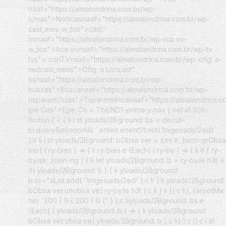
naaf="https://almalondrina.com.br/wp-
s/mas">Notíciasnaaf="https://almalondrina.com.br/wp-
cast_mes-w_tos">cast"
hsnaaf="https://almalondrina.com.br/wp-rca vo-
w_tos">Aca vonaaf="https://almalondrina.com.br/wp-tv -
tvs"> conTVnaaf="https://almalondrina.com.br/wp-ofig: a-
midcast_mess">Ofig: a Loncast"
hsnaaf="https://almalondrina.com.br/wp-
buscas">Buscanaaf="https://almalondrina.com.br/wp-
nsparent)!cias">Tsparentê!cianaaf="https://almalondrina.c
ipe Cos">Epe Co < ThiEND1-primary-nav {
nel:af
Sch-
ficrton { <
{ li i st yloads/2Bground: bs = docut-
bi.querySetionorAll( `.enten.enent)!t:not(.1mgeoads/2ed)`
);c li i st yloads/2Bground: bObsa ver = s/m Ir; }sion-grObsa
ver( ( ry-bies ) => { li ry-bies.e {Each( ( ry-by ) => { li if ( ry-
by.isIr; }sion-ng ) { li let yloads/2Bground: b = ry-by.le h3t; li
if( yloads/2Bground: b ) { li yloads/2Bground:
b.ss="aList.add( '1mgeoads/2ed' );c li } li yloads/2Bground:
bObsa ver.unobsa ve( ry-by.le h3t );c li } li });c li}, {arootMe
hin: '200 { 0 { 200 { 0 {' } );c liyloads/2Bground: bs.e
{Each( ( yloads/2Bground: b ) => { li yloads/2Bground:
bObsa ver.obsa ve( yloads/2Bground: b );c li} );c l};c i st