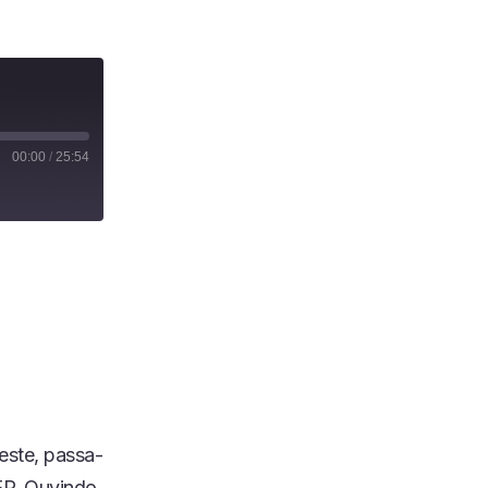
00:00
/
25:54
este, passa-
EP. Ouvindo