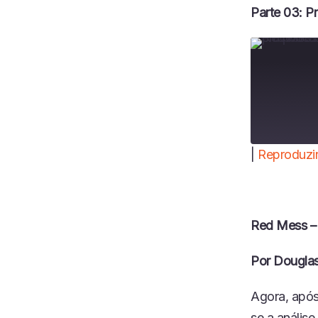
Parte 03: P
|
Reproduzir
COMPART
LHAR
FEED RSS
LINK
Red Mess – 
INCORPO
RAR
Por Douglas
Agora, após
se a anális