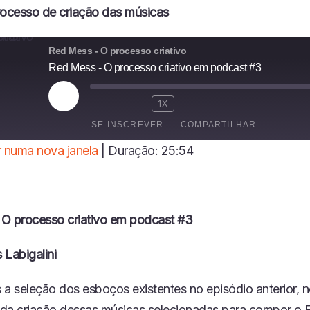
rocesso de criação das músicas
Red Mess - O processo criativo
Red Mess - O processo criativo em podcast #3
R
1X
E
SE INSCREVER
COMPARTILHAR
P
R
 numa nova janela
|
Duração: 25:54
O
I
D
U
Z
I
O processo criativo em podcast #3
R
E
 Labigalini
P
I
S
 a seleção dos esboços existentes no episódio anterior, n
Ó
e da criação dessas músicas selecionadas para compor o 
D