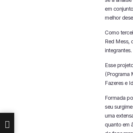
em conjunto
melhor dese
Como tercei
Red Mess, o
integrantes.
Esse projet
(Programa M
Fazeres e I
Formada por
seu surgime
uma extensa 
quanto em â