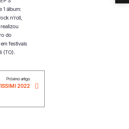
 EP’S
e 1 álbum:
ock n’roll,
 realizou
ero do
 em festivais
i (TO).
Próximo artigo
ISSIMI 2022