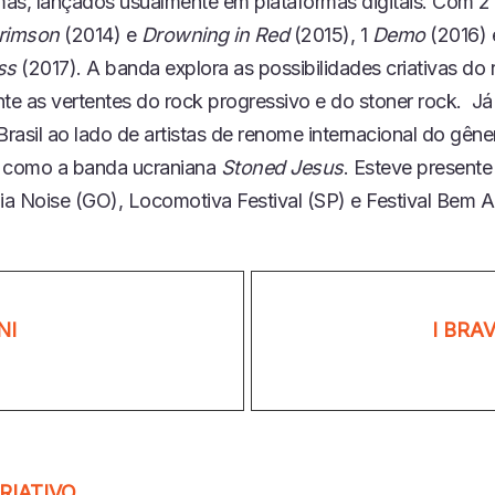
as, lançados usualmente em plataformas digitais. Com 2
rimson
(2014) e
Drowning in Red
(2015), 1
Demo
(2016) 
ss
(2017). A banda explora as possibilidades criativas do r
te as vertentes do rock progressivo e do stoner rock. Já
Brasil ao lado de artistas de renome internacional do gên
como a banda ucraniana
Stoned Jesus
. Esteve presente
a Noise (GO), Locomotiva Festival (SP) e Festival Bem Al
NI
I BRAV
RIATIVO