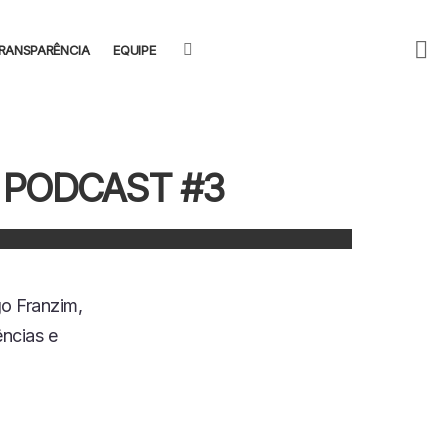
F
SEARCH
RANSPARÊNCIA
EQUIPE
U
 PODCAST #3
go Franzim,
ências e