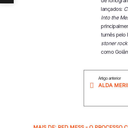
de fonogram
lançados:
C
Into the Me
principalmen
turnês pelo 
stoner rock
como Goiâni
Veja
Artigo anterior
Mais
ALDA MERI
MAIS DE:
RED MESS - O PROCESSO C