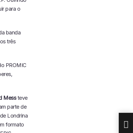
ir para o
 da banda
os três
pelo PROMIC
beres,
d Mess
teve
am parte de
I BR
 de Londrina
em formato