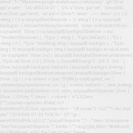
descr','f="httpswww.googti-analyticspis.c:nalyticspjs','ga')0vw;
ga('a sate', ' UA-465274-27 ', '0% a')0vw; ga('set', ':beceSSL',
true)0vw; ga('send', 'wt-pst-v')0vw;*/ descr - />< descr -/>/ ( ()
=>tmg { { n-p lazy/uplRunObserver = () =>tmg { { n-p lazy/uplB
backgros = docuachm.lbuqySecollorAll( `.e/wp-.e/anspat:not(.se-
xzy/upled)` )0vw; { n-p lazy/uplB backgroObserver = es/ :
"InsollectObserver( ( ,:"Egor ) =>tmg { ,:"Egor.:beEach( ( ,:"Ey )
=>tmg { if ( ,:"Ey.is: "Insolleng )tmg { lazy/uplB backgro = ,:"Ey.lx-
lat;g { if( lazy/uplB backgro )tmg { lazy/uplB backgro.er-clList.add(
'se-xzy/upled' )0vw; />/} { lazy/uplB backgroObserver.unobserve(
,:"Ey.lx-lat )0vw; />} { })0vw; }, {orootM){margi'2 : 2ot: 2 : 2ot: ' }
)0vw; lazy/uplB backgros.:beEach( ( lazy/uplB backgro )t=>tmg {
lazy/uplB backgroObserver.observe( lazy/uplB backgro )0vw; }
)0vw; };g { { n-p evlems = [vw; 'DOMCp-contLupled',vw; ',
.elemen/lazy/upl/observe',vw; ];g { evlems.:beEach( ( ,vlem )t=>tmg
{ docuachm.addEvlemList-o:n( ,vlem, lazy/uplRunObserver )0vw; }
)0vw; } )()0vw; */ descr - > nkonk r' tr%2Clons.
[""].y/ui/wp=qy/ui/w> tData( {o't
tedirellectr%2Clons.,qy/ui/wp=brcr - "/# souap'2 "n.js""*/ de/ dvis
de/":"20:6:046-07-20 11:08:15+' ]0","gr -
aerv0:6GlotPids.\/4.0.3","y/ui/w0:6ujssrre ","r - "desc 1chesujssrre
"hes"hesy/ui/w0:6ujssrre ",":berttp 1;","rang}]}pt_BRor-"Notificect(
do:["Notificetr' e7tr' f5e "ollo:[\"wp\""heset-