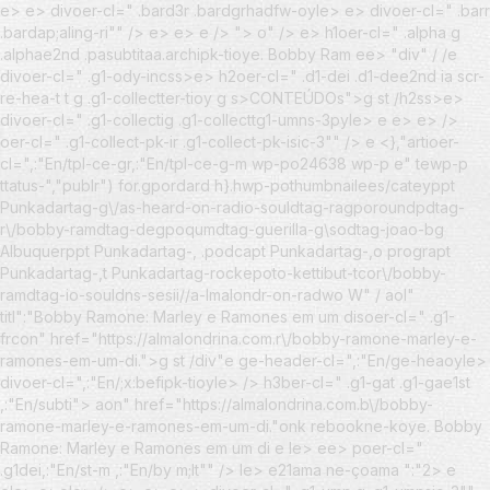
e> e> divoer-cl=" .bard3r .bardgrhadfw-oyle> e> divoer-cl=" .barr
.bardap;aling-ri"" /> e> e> e
/> "> o"
/>
e> h1oer-cl=" .alpha g
.alphae2nd .pasubtitaa.archipk-tioye. Bobby Ram ee> "div" / /
e
divoer-cl=" .g1-ody-incss>e>
h2oer-cl=" .d1-dei .d1-dee2nd ia scr-
re-hea-t t g .g1-collectter-tioy g s>CONTEÚDOs">g st /h2ss>e>
divoer-cl=" .g1-collectig .g1-collecttg1-umns-3pyle> e
e> e> />
oer-cl=" .g1-collect-pk-ir .g1-collect-pk-isic-3"" /> e <},"artioer-
cl=",:"En/tpl-ce-gr,:"En/tpl-ce-g-m wp-po24638 wp-p e" tewp-p
ttatus-","publr") for.gpordard h}.hwp-pothumbnailees/cateyppt
Punkadartag-g\/as-heard-on-radio-souldtag-ragporoundpdtag-
r\/bobby-ramdtag-degpoqumdtag-guerilla-g\sodtag-joao-bg
Albuquerppt Punkadartag-, .podcapt Punkadartag-,o prograpt
Punkadartag-,t Punkadartag-rockepoto-kettibut-tcor\/bobby-
ramdtag-io-souldns-sesii//a-lmalondr-on-radwo W" /
aol"
titl":"Bobby Ramone: Marley e Ramones em um disoer-cl=" .g1-
frcon" href="https://almalondrina.com.r\/bobby-ramone-marley-e-
ramones-em-um-di.">
g st /div"e ge-header-cl=",:"En/ge-heaoyle>
divoer-cl=",:"En/;x:befipk-tioyle> /> h3ber-cl=" .g1-gat .g1-gae1st
,:"En/subti"> aon" href="https://almalondrina.com.b\/bobby-
ramone-marley-e-ramones-em-um-di."onk rebookne-koye. Bobby
Ramone: Marley e Ramones em um di e le> e
e> poer-cl="
.g1dei,:"En/st-m ,:"En/by m;lt"" /> le> e
21ama ne-çoama ":"2> e