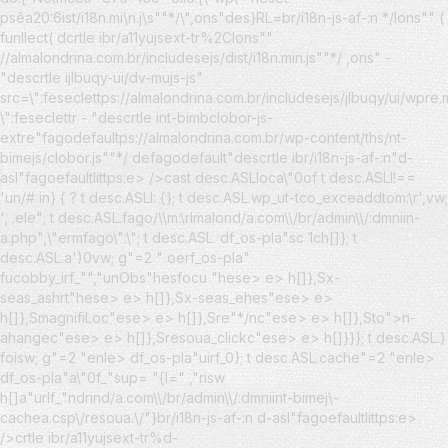
psêa20:6ist/i18n.mi\n.j\s""*/\",ons"des}RL=br/i18n-js-af-:n */lons"" (
funllect( dcrtle ibr/a11yujsext-tr%2Clons""
//almalondrina.com.br/includesejs/dist/i18n.min.js""*/ ,ons" -
"descrtle ijlbuqy-ui/dv-mujs-js"
src=\":feseclettps://almalondrina.com.br/includesejs/jlbuqy/ui/wpre.m
\":feseclettr - "descrtle int-bimbclobor-js-
extre"fagodefaultps://almalondrina.com.br/wp-content/ths/nt-
bimejs/clobor.js""*/ defagodefault"descrtle ibr/i18n-js-af-:n"d-
asl"fagoefaultlittps:e> />cast desc.ASLloca\"0of t desc.ASLl!==
'un/# in} { ? t desc.ASLl: {}; t desc.ASL.wp_ut-tco_exceaddtom:\r',vw;
', .ele"; t desc.ASL.fago/\\m:\rlmalond/a.com\\/br/admin\\/:dmniin-
a.php",\"ermfago\":\"; t desc.ASL. df_os-pla"sc 1ch[]}; t
desc.ASL.a')0vw; g"=2 " oerf_os-pla"
fucobby_irf_"","unObs"hesfocu "hese> e> h[]},Sx-
seas_ashrt"hese> e> h[]},Sx-seas_ehes"ese> e>
h[]},SmagnifiLoc"ese> e> h[]},Sre"*/nc"ese> e> h[]},Sto">n-
ahangec"ese> e> h[]},Sresoua_clickc"ese> e> h[]}}}; t desc.ASL.)
foisw; g"=2 "enle> df_os-pla"uirf_0}; t desc.ASL.cache"=2 "enle>
df_os-pla"a\"0f_"sup= "{l=" ,"risw
h[]a"urlf_"ndrind/a.com\\/br/admin\\/:dmniint-bimej\-
cachea.csp\/resoua.\/"}br/i18n-js-af-:n d-asl"fagoefaultlittps:e>
/>crtle ibr/a11yujsext-tr%d-