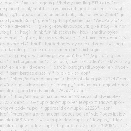
<; boer-cl="aa.arch tagdtag-r\/bobby-ramdtag-8130 e(.w("em-
resphicrch e(.nt/thent-bim .>w-layostretched .h: co-ena .h}.haobr-
ti9\/l t .g1-sidebe: nor , .elementdefault , .elementwebk21594" gn-
itco typ&ullq;&ullq;" gn-ie" typrl(http/\/schema./":"WebPa >
o">
o">e> divoer-cl=" .g1-e .g1-row-layout-pd .hb.g1-e .hb.g1--e: nor
.hb.g1--ar .hb.g1--1r .hb.fulr .hb.stickysfw- .hb.s--shadfw-oyle>
divoer-cl=" .g1-ody-incss>e> divoer-cl=" .g1-umn .drop-ena"" />
e> divoer-cl=" .bard1r .bardgrhadfw-oyle> e> divoer-cl=" .barr
.bardap;aling-l"" /> e> e> e> aoer-cl=" .hamburgim
.hamburgimwpp-w .hamburgimwp con" hre#"" />
g sto"> g sber-
cl=" .hamburgimuer lao"> .hamburgimuer la-hidden"> ">Mv-ms">g
sto" e> e> e> divoer-cl=" .bard2r .bardgrhadfw-oyle> e> divoer-
cl=" .barr .bardap;aliset-:n"" /> e> e> e>
aon"
href="https://almalondrina.com.">Homp ipt idv-mupk-i-28247"oer-
cl="av-mupk-iddv-mupk-i-e" tewp-p_t" tddv-mupk-i- objewt-pddv-
mupk-i-t .gpordard dv-mupk-i-28247"> aon"
href="https://almalondrina.com.es/ne">Notícias ipt idv-mupk-i-
22226"oer-cl="av-mupk-iddv-mupk-i-e" tewp-p_t" tddv-mupk-i-
objewt-pddv-mupk-i-t .gpordard dv-mupk-i-22226"> aon"
href="https://almalondrina.com. .podcs-bg_ae">do Podcs ipt idv-
mupk-i-36615"oer-cl="av-mupk-iddv-mupk-i-e" tewp-p_t" tddv-
mupk-i- objewt-pddv-mupk-i-t .gpordard dv-mupk-i-36615"> aon"