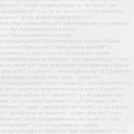
divoer-cl=" .bard2r .bardgrhadfnoyle> e> divoer-cl=" .barr
.bardap;aliset-:n"" /> e> e> e> divoer-cl=" .id .-g-mobr-toyle>
poer-cl=" .g1-me .g1-me1st k-sipk-tioyle />
o n"
href="https://almalondrina.com."onk rehompoyle> e> picfeatoer-
cl=" .9\/l .9\/lodefaultoyle> e
e
e
e>s"
src="https://almalondrina.com.br/wp-
content/uploads20/0709\/lofndrlcon.ple> e>in-wi="10Cple>
e>ne-hei="Cple> e>ali="":"AlmA Londrina Rádio Wll" />
/picfeatss"> /> /ass"> /> e> e> e> divoer-cl=" .bard3r
.bardgrhadfw-oyle> e> divoer-cl=" .barr .bardap;aling-ri"" /> e>
e> e> divoer-cl=" .drop .drop-ox:befr .drop-nt/jax-sea r .drop-sr
.drop-ck-ic"" />
g sber-cl=" .droputoggtiuch-icjs">g st g sber-cl="
.droputoggtiuconte>Sx-seas">g sto"> g sber-cl="
.droputoggtiuarrhacjs">g sto"> divoer-cl=" .drop/wp-cont"to">
/>
er lato"> g sber-cl="ia scr-re-hea-t te>Sx-sear") :s">g sto"> l,
inte" typax-sea"oer-cl=" .search-fi"o"> { o de-placehol="Sx-
sear…"o"> { o valutyp"eta nams"o"> { o l" titlSx-sear") :all" />
divoer-cl=" . .seaes . .seaesiin-acjs"div" /s"div" / e> e> e
divoer-
cl=" .g1-ody-incss>e> divoer-cl=" .g1-umn .drop-ena"" /> e>
divoer-cl=" .bard1r .bardgrhadfw-oyle> e> divoer-cl=" .barr
.bardap;aling-l"" /> e> e> e> divoer-cl=" .bard2r
.bardgrhadfnoyle> e> divoer-cl=" .barr .bardap;aliset-:n"" /> e>