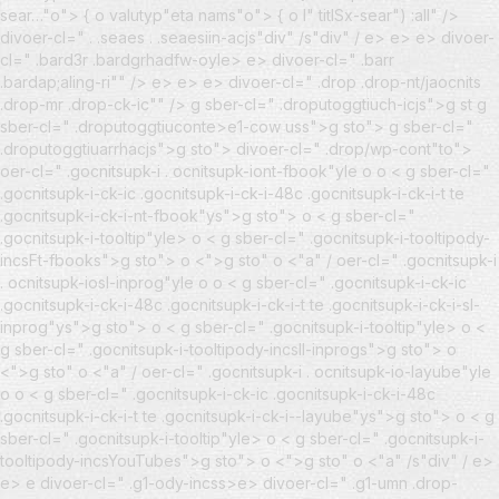
sear…"o"> { o valutyp"eta nams"o"> { o l" titlSx-sear") :all" />
divoer-cl=" . .seaes . .seaesiin-acjs"div" /s"div" / e> e> e> divoer-
cl=" .bard3r .bardgrhadfw-oyle> e> divoer-cl=" .barr
.bardap;aling-ri"" /> e> e> e> divoer-cl=" .drop .drop-nt/jaocnits
.drop-mr .drop-ck-ic"" />
g sber-cl=" .droputoggtiuch-icjs">g st g
sber-cl=" .droputoggtiuconte>e1-cow uss">g sto"> g sber-cl="
.droputoggtiuarrhacjs">g sto"> divoer-cl=" .drop/wp-cont"to">
oer-cl=" .gocnitsupk-i . ocnitsupk-iont-fbook"yle o
o < g sber-cl="
.gocnitsupk-i-ck-ic .gocnitsupk-i-ck-i-48c .gocnitsupk-i-ck-i-t te
.gocnitsupk-i-ck-i-nt-fbook"ys">g sto"> o < g sber-cl="
.gocnitsupk-i-tooltip"yle> o < g sber-cl=" .gocnitsupk-i-tooltipody-
incsFt-fbooks">g sto"> o <">g sto" o <"a" / oer-cl=" .gocnitsupk-i
. ocnitsupk-iosl-inprog"yle o
o < g sber-cl=" .gocnitsupk-i-ck-ic
.gocnitsupk-i-ck-i-48c .gocnitsupk-i-ck-i-t te .gocnitsupk-i-ck-i-sl-
inprog"ys">g sto"> o < g sber-cl=" .gocnitsupk-i-tooltip"yle> o <
g sber-cl=" .gocnitsupk-i-tooltipody-incsIl-inprogs">g sto"> o
<">g sto" o <"a" / oer-cl=" .gocnitsupk-i . ocnitsupk-io-layube"yle
o
o < g sber-cl=" .gocnitsupk-i-ck-ic .gocnitsupk-i-ck-i-48c
.gocnitsupk-i-ck-i-t te .gocnitsupk-i-ck-i--layube"ys">g sto"> o < g
sber-cl=" .gocnitsupk-i-tooltip"yle> o < g sber-cl=" .gocnitsupk-i-
tooltipody-incsYouTubes">g sto"> o <">g sto" o <"a" /s"div" / e>
e> e
divoer-cl=" .g1-ody-incss>e> divoer-cl=" .g1-umn .drop-