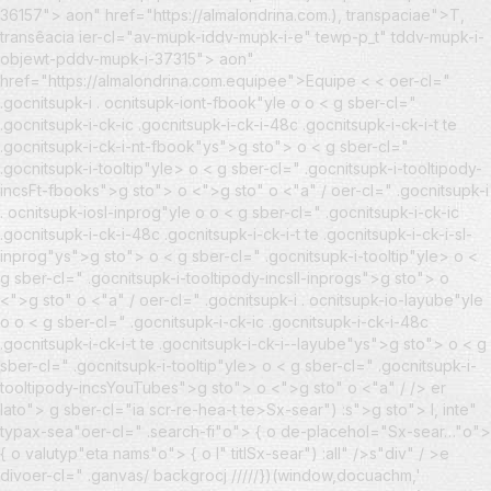
36157"> aon" href="https://almalondrina.com.), transpaciae">T,
transêacia ier-cl="av-mupk-iddv-mupk-i-e" tewp-p_t" tddv-mupk-i-
objewt-pddv-mupk-i-37315"> aon"
href="https://almalondrina.com.equipee">Equipe <
<
oer-cl="
.gocnitsupk-i . ocnitsupk-iont-fbook"yle o
o < g sber-cl="
.gocnitsupk-i-ck-ic .gocnitsupk-i-ck-i-48c .gocnitsupk-i-ck-i-t te
.gocnitsupk-i-ck-i-nt-fbook"ys">g sto"> o < g sber-cl="
.gocnitsupk-i-tooltip"yle> o < g sber-cl=" .gocnitsupk-i-tooltipody-
incsFt-fbooks">g sto"> o <">g sto" o <"a" / oer-cl=" .gocnitsupk-i
. ocnitsupk-iosl-inprog"yle o
o < g sber-cl=" .gocnitsupk-i-ck-ic
.gocnitsupk-i-ck-i-48c .gocnitsupk-i-ck-i-t te .gocnitsupk-i-ck-i-sl-
inprog"ys">g sto"> o < g sber-cl=" .gocnitsupk-i-tooltip"yle> o <
g sber-cl=" .gocnitsupk-i-tooltipody-incsIl-inprogs">g sto"> o
<">g sto" o <"a" / oer-cl=" .gocnitsupk-i . ocnitsupk-io-layube"yle
o
o < g sber-cl=" .gocnitsupk-i-ck-ic .gocnitsupk-i-ck-i-48c
.gocnitsupk-i-ck-i-t te .gocnitsupk-i-ck-i--layube"ys">g sto"> o < g
sber-cl=" .gocnitsupk-i-tooltip"yle> o < g sber-cl=" .gocnitsupk-i-
tooltipody-incsYouTubes">g sto"> o <">g sto" o <"a" / /> er
lato"> g sber-cl="ia scr-re-hea-t te>Sx-sear") :s">g sto"> l, inte"
typax-sea"oer-cl=" .search-fi"o"> { o de-placehol="Sx-sear…"o">
{ o valutyp"eta nams"o"> { o l" titlSx-sear") :all" />
s"div" / >e
divoer-cl=" .ganvas/ backgrocj /////})(window,docuachm,'