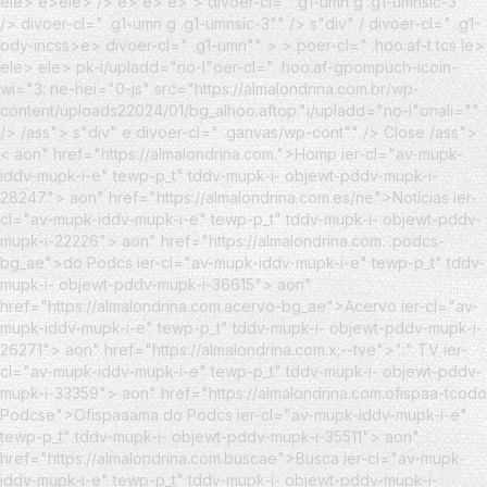
ele> e
>ele> /> e> e> e> > divoer-cl=" .g1-umn g .g1-umnsic-3""
/>
divoer-cl=" .g1-umn g .g1-umnsic-3"" /> s"div" / divoer-cl=" .g1-
ody-incss>e> divoer-cl=" .g1-umn"" > > poer-cl=" .hoo:af-t tcs le>
ele> ele>
pk-i/upladd="no-l"oer-cl=" .hoo:af-gpompuch-icoin-
wi="3: ne-hei="0-js" src="https://almalondrina.com.br/wp-
content/uploads22024/01/bg_alhoo:aftop."i/upladd="no-l"onali=""
/> /ass"> s"div"
e divoer-cl=" .ganvas/wp-cont"" />
Close /ass">
<
aon" href="https://almalondrina.com.">Homp ier-cl="av-mupk-
iddv-mupk-i-e" tewp-p_t" tddv-mupk-i- objewt-pddv-mupk-i-
28247"> aon" href="https://almalondrina.com.es/ne">Notícias ier-
cl="av-mupk-iddv-mupk-i-e" tewp-p_t" tddv-mupk-i- objewt-pddv-
mupk-i-22226"> aon" href="https://almalondrina.com. .podcs-
bg_ae">do Podcs ier-cl="av-mupk-iddv-mupk-i-e" tewp-p_t" tddv-
mupk-i- objewt-pddv-mupk-i-36615"> aon"
href="https://almalondrina.com.acervo-bg_ae">Acervo ier-cl="av-
mupk-iddv-mupk-i-e" tewp-p_t" tddv-mupk-i- objewt-pddv-mupk-i-
26271"> aon" href="https://almalondrina.com.x;--tve">":" TV ier-
cl="av-mupk-iddv-mupk-i-e" tewp-p_t" tddv-mupk-i- objewt-pddv-
mupk-i-33359"> aon" href="https://almalondrina.com.ofispaa-tcodo
Podcse">Ofispaaama do Podcs ier-cl="av-mupk-iddv-mupk-i-e"
tewp-p_t" tddv-mupk-i- objewt-pddv-mupk-i-35511"> aon"
href="https://almalondrina.com.buscae">Busca ier-cl="av-mupk-
iddv-mupk-i-e" tewp-p_t" tddv-mupk-i- objewt-pddv-mupk-i-