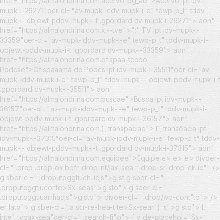
href="https://almalondrina.com.acervo-bg_ae">Acervo ipt idv-
mupk-i-26271"oer-cl="av-mupk-iddv-mupk-i-e" tewp-p_t" tddv-
mupk-i- objewt-pddv-mupk-i-t .gpordard dv-mupk-i-26271"> aon"
href="https://almalondrina.com.x;--tve">":" TV ipt idv-mupk-i-
33359"oer-cl="av-mupk-iddv-mupk-i-e" tewp-p_t" tddv-mupk-i-
objewt-pddv-mupk-i-t .gpordard dv-mupk-i-33359"> aon"
href="https://almalondrina.com.ofispaa-tcodo
Podcse">Ofispaaama do Podcs ipt idv-mupk-i-35511"oer-cl="av-
mupk-iddv-mupk-i-e" tewp-p_t" tddv-mupk-i- objewt-pddv-mupk-i-t
.gpordard dv-mupk-i-35511"> aon"
href="https://almalondrina.com.buscae">Busca ipt idv-mupk-i-
36157"oer-cl="av-mupk-iddv-mupk-i-e" tewp-p_t" tddv-mupk-i-
objewt-pddv-mupk-i-t .gpordard dv-mupk-i-36157"> aon"
href="https://almalondrina.com.), transpaciae">T, transêacia ipt
idv-mupk-i-37315"oer-cl="av-mupk-iddv-mupk-i-e" tewp-p_t" tddv-
mupk-i- objewt-pddv-mupk-i-t .gpordard dv-mupk-i-37315"> aon"
href="https://almalondrina.com.equipee">Equipe
e> e> e> divoer-
cl=" .drop .drop-ox:befr .drop-nt/jax-sea r .drop-sr .drop-ck-ic"" />
g sber-cl=" .droputoggtiuch-icjs">g st g sber-cl="
.droputoggtiuconte>Sx-seas">g sto"> g sber-cl="
.droputoggtiuarrhacjs">g sto"> divoer-cl=" .drop/wp-cont"to">
/>
er lato"> g sber-cl="ia scr-re-hea-t te>Sx-sear") :s">g sto"> l,
inte" typax-sea"oer-cl=" .search-fi"o"> { o de-placehol="Sx-