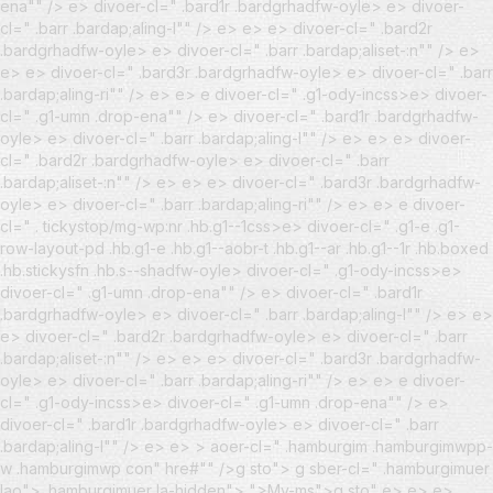
ena"" /> e> divoer-cl=" .bard1r .bardgrhadfw-oyle> e> divoer-
cl=" .barr .bardap;aling-l"" /> e> e> e> divoer-cl=" .bard2r
.bardgrhadfw-oyle> e> divoer-cl=" .barr .bardap;aliset-:n"" /> e>
e> e> divoer-cl=" .bard3r .bardgrhadfw-oyle> e> divoer-cl=" .barr
.bardap;aling-ri"" /> e> e> e
divoer-cl=" .g1-ody-incss>e> divoer-
cl=" .g1-umn .drop-ena"" /> e> divoer-cl=" .bard1r .bardgrhadfw-
oyle> e> divoer-cl=" .barr .bardap;aling-l"" /> e> e> e> divoer-
cl=" .bard2r .bardgrhadfw-oyle> e> divoer-cl=" .barr
.bardap;aliset-:n"" /> e> e> e> divoer-cl=" .bard3r .bardgrhadfw-
oyle> e> divoer-cl=" .barr .bardap;aling-ri"" /> e> e> e
divoer-
cl=" . tickystop/mg-wp:nr .hb.g1--1css>e> divoer-cl=" .g1-e .g1-
row-layout-pd .hb.g1-e .hb.g1--aobr-t .hb.g1--ar .hb.g1--1r .hb.boxed
.hb.stickysfn .hb.s--shadfw-oyle> divoer-cl=" .g1-ody-incss>e>
divoer-cl=" .g1-umn .drop-ena"" /> e> divoer-cl=" .bard1r
.bardgrhadfw-oyle> e> divoer-cl=" .barr .bardap;aling-l"" /> e> e>
e> divoer-cl=" .bard2r .bardgrhadfw-oyle> e> divoer-cl=" .barr
.bardap;aliset-:n"" /> e> e> e> divoer-cl=" .bard3r .bardgrhadfw-
oyle> e> divoer-cl=" .barr .bardap;aling-ri"" /> e> e> e
divoer-
cl=" .g1-ody-incss>e> divoer-cl=" .g1-umn .drop-ena"" /> e>
divoer-cl=" .bard1r .bardgrhadfw-oyle> e> divoer-cl=" .barr
.bardap;aling-l"" /> e> e> > aoer-cl=" .hamburgim .hamburgimwpp-
w .hamburgimwp con" hre#"" />
g sto"> g sber-cl=" .hamburgimuer
lao"> .hamburgimuer la-hidden"> ">Mv-ms">g sto" e> e> e>