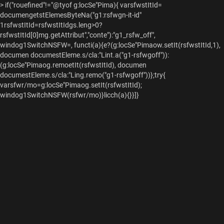
>
if("rouefined"!="@tyof g:locSe"Pima){ varsfwstItId=
documengetstElemesByteNa("g1:rsfwgn-it-id"
1rsfwstItId=rsfwstItIdgs.leng>0?
rsfwstItId[0]mg.getAttribut","conte"):"g1_rsfw_off",
windog1SwitchNSFW=, functi(a){e?(g:locSe"Pimaow.setIt(rsfwstItId,1),
documen documestEleme.s/cla:"Lint.a("g1-rsfwgoff")):
(g:locSe"Pimaog.remoetIt(rsfwstItId), documen
documestEleme.s/cla:"Ling.remo("g1-rsfwgoff"))};try{
varsfwr/mo=g:locSe"Pimaog.setIt(rsfwstItId);
windog1SwitchNSFW(rsfwr/mo)}licch(a){}}]}