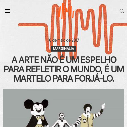
S
Menu
16 de maio de 2017
MARGINÁLIA
A ARTE NÃO É UM ESPELHO
PARA REFLETIR O MUNDO, É UM
MARTELO PARA FORJÁ-LO.