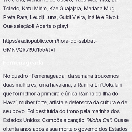
Toledo, Katu Mirim, Kae Guajajara, Mariana Mug,
Preta Rara, Leudji Luna, Guidi Vieira, Iná Iê e Bivolt.
Que seleção!! Aperta o play!
https://radiopublic.com/hora-do-sabbat-
GMNVQl/s1!9d155#t=1
Femenageada
No quadro “Femenageada” da semana trouxemos
duas mulheres, uma havaiana, a Rainha Lili’Uokalani
que foi melhor a primeira e única Rainha da Ilha do
Havaí, mulher forte, artista e defensora da cultura e de
seu povo. Foi destituída do trono pela marinha dos
Estados Unidos. Compôs a canção
“Aloha Oe”
. Quase
oitenta anos após a sua morte o governo dos Estados