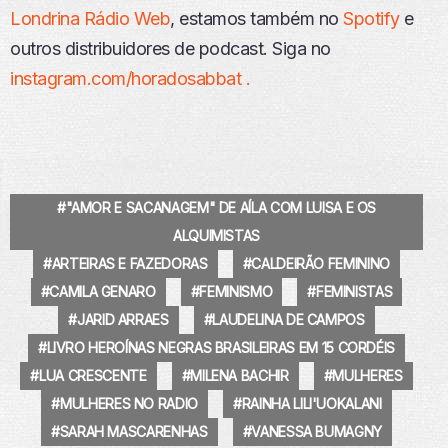
Londrina Rádio Web
, estamos também no
Spotify
e
outros distribuidores de podcast. Siga no
instagram.com/horadosabbat .
"AMOR E SACANAGEM" DE AÍLA COM LUISA E OS
ALQUIMISTAS
ARTEIRAS E FAZEDORAS
CALDEIRÃO FEMININO
CAMILA GENARO
FEMINISMO
FEMINISTAS
JARID ARRAES
LAUDELINA DE CAMPOS
LIVRO HEROÍNAS NEGRAS BRASILEIRAS EM 15 CORDÉIS
LUA CRESCENTE
MILENA BACHIR
MULHERES
MULHERES NO RADIO
RAINHA LILI'UOKALANI
SARAH MASCARENHAS
VANESSA BUMAGNY