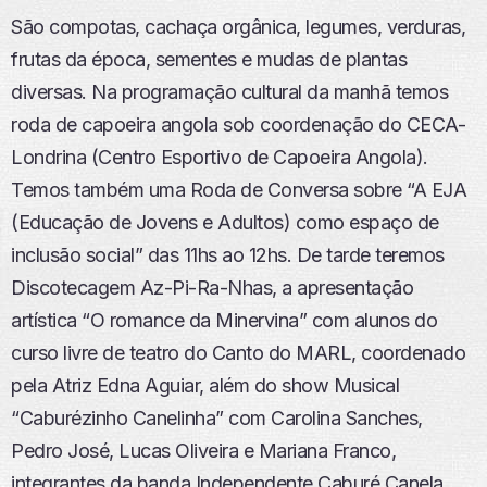
ILHAR
D
FEED RSS
São compotas, cachaça orgânica, legumes, verduras,
U
LINK
Z
frutas da época, sementes e mudas de plantas
I
INCORPO
diversas. Na programação cultural da manhã temos
R
RAR
E
roda de capoeira angola sob coordenação do CECA-
P
Londrina (Centro Esportivo de Capoeira Angola).
I
S
Temos também uma Roda de Conversa sobre “A EJA
Ó
(Educação de Jovens e Adultos) como espaço de
D
I
inclusão social” das 11hs ao 12hs. De tarde teremos
O
Discotecagem Az-Pi-Ra-Nhas, a apresentação
artística “O romance da Minervina” com alunos do
curso livre de teatro do Canto do MARL, coordenado
pela Atriz Edna Aguiar, além do show Musical
“Caburézinho Canelinha” com Carolina Sanches,
Pedro José, Lucas Oliveira e Mariana Franco,
integrantes da banda Independente Caburé Canela,