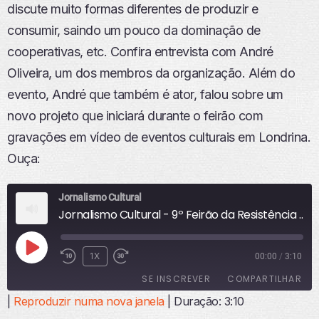
discute muito formas diferentes de produzir e
consumir, saindo um pouco da dominação de
cooperativas, etc. Confira entrevista com André
Oliveira, um dos membros da organização. Além do
evento, André que também é ator, falou sobre um
novo projeto que iniciará durante o feirão com
gravações em vídeo de eventos culturais em Londrina.
Ouça:
Jornalismo Cultural
Jornalismo Cultural - 9º Feirão da Resistência e da Reforma Agrária
R
1X
00:00
/
3:10
E
SE INSCREVER
COMPARTILHAR
P
R
|
Reproduzir numa nova janela
|
Duração: 3:10
O
COMPART