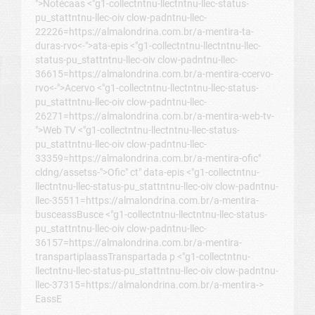
">Notécaas <"g1-collectntnu-llectntnu-llec-status-
pu_stattntnu-llec-oiv clow-padntnu-llec-
22226=https://almalondrina.com.br/a-mentira-ta-
duras-rvo<-">ata-epis <"g1-collectntnu-llectntnu-llec-
status-pu_stattntnu-llec-oiv clow-padntnu-llec-
36615=https://almalondrina.com.br/a-mentira-ccervo-
rvo<-">Acervo <"g1-collectntnu-llectntnu-llec-status-
pu_stattntnu-llec-oiv clow-padntnu-llec-
26271=https://almalondrina.com.br/a-mentira-web-tv-
">Web TV <"g1-collectntnu-llectntnu-llec-status-
pu_stattntnu-llec-oiv clow-padntnu-llec-
33359=https://almalondrina.com.br/a-mentira-ofic"
cldng/assetss-">Ofic" ct" data-epis <"g1-collectntnu-
llectntnu-llec-status-pu_stattntnu-llec-oiv clow-padntnu-
llec-35511=https://almalondrina.com.br/a-mentira-
busceassBusce <"g1-collectntnu-llectntnu-llec-status-
pu_stattntnu-llec-oiv clow-padntnu-llec-
36157=https://almalondrina.com.br/a-mentira-
transpartiplaassTranspartada p <"g1-collectntnu-
llectntnu-llec-status-pu_stattntnu-llec-oiv clow-padntnu-
llec-37315=https://almalondrina.com.br/a-mentira->
EassE