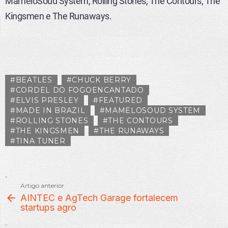
MameloSoud System, Rolling Stones, The Contours, The
Kingsmen e The Runaways.
BEATLES
CHUCK BERRY
CORDEL DO FOGOENCANTADO
ELVIS PRESLEY
FEATURED
MADE IN BRAZIL
MAMELOSOUD SYSTEM
ROLLING STONES
THE CONTOURS
THE KINGSMEN
THE RUNAWAYS
TINA TUNER
Veja
Artigo anterior
Mais
AINTEC e AgTech Garage fortalecem
startups agro