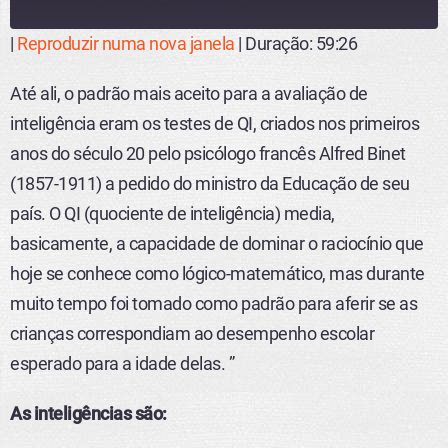
r
o
|
Reproduzir numa nova janela
d
|
Duração: 59:26
u
COMPART
ILHAR
z
FEED RSS
Até ali, o padrão mais aceito para a avaliação de
i
LINK
r
inteligência eram os testes de QI, criados nos primeiros
e
INCORPO
p
anos do século 20 pelo psicólogo francês Alfred Binet
RAR
i
(1857-1911) a pedido do ministro da Educação de seu
s
ó
país. O QI (quociente de inteligência) media,
d
i
basicamente, a capacidade de dominar o raciocínio que
o
hoje se conhece como lógico-matemático, mas durante
muito tempo foi tomado como padrão para aferir se as
crianças correspondiam ao desempenho escolar
esperado para a idade delas. ”
As inteligências são: