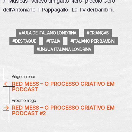
》Músicas- Volevo um gatto Nero- piccolo Coro
dell’Antoniano. Il Pappagallo- La TV dei bambini.
AULA DE ITALIANO LONDRINA
CRIANÇAS
DESTAQUE
ITÁLIA
ITALIANO PER BAMBINI
LÍNGUA ITALIANA LONDRINA
Veja
Artigo anterior
Mais
RED MESS – O PROCESSO CRIATIVO EM
PODCAST
Próximo artigo
RED MESS – O PROCESSO CRIATIVO EM
PODCAST #2