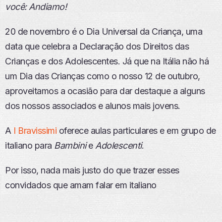
você: Andiamo!
I
S
Ó
20 de novembro é o Dia Universal da Criança, uma
D
data que celebra a Declaração dos Direitos das
I
O
Crianças e dos Adolescentes. Já que na Itália não há
um Dia das Crianças como o nosso 12 de outubro,
aproveitamos a ocasião para dar destaque a alguns
dos nossos associados e alunos mais jovens.
A
I Bravissimi
oferece aulas particulares e em grupo de
italiano para
Bambini
e
Adolescenti
.
Por isso, nada mais justo do que trazer esses
convidados que amam falar em italiano