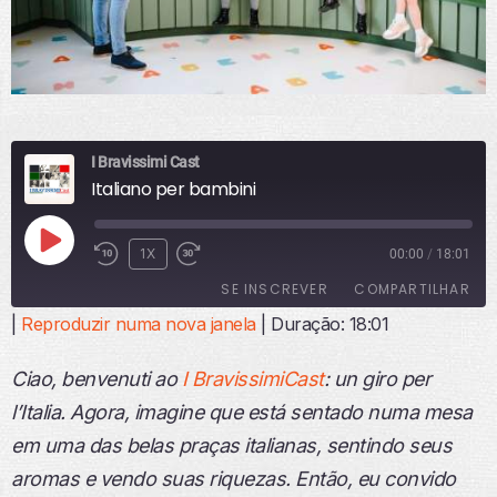
I Bravissimi Cast
Italiano per bambini
R
1X
00:00
/
18:01
E
SE INSCREVER
COMPARTILHAR
P
R
|
Reproduzir numa nova janela
|
Duração: 18:01
O
COMPART
ILHAR
D
FEED RSS
Ciao, benvenuti ao
I BravissimiCast
: un giro per
U
LINK
Z
l’Italia.
Agora, imagine que está sentado numa mesa
I
INCORPO
em uma das belas praças italianas, sentindo seus
R
RAR
E
aromas e vendo suas riquezas. Então, eu convido
P